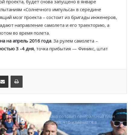
кой проекта, будет снова запущено в январе
SBM и Be Safe Monaco продлили
спытаниям «Солнечного импульса» в середине
партнёрство ради безопасных
ящий мозг проекта – состоит из бригады инженеров,
летних ночей
адают направление самолета и его траекторию, а
лотом во время полета.
В Монако раскрыли мошенничество
с драгоценностями на сумму свыше
на на апрель 2016 года
. За рулем самолета –
€1 млн
остью 3 -4 дня
, точка прибытия — Финикс, штат
От Нью-Йорка до Монако: BIG ART
FESTIVAL готовит вечер мирового
уровня на Лазурном Берегу
kedIn
Поделиться по электронной почте
Распечатать
Дронам вход ограничен: Монако
усиливает безопасность крупных
мероприятий
Монако готовит генеральный план
развития: что изменится в
Княжестве