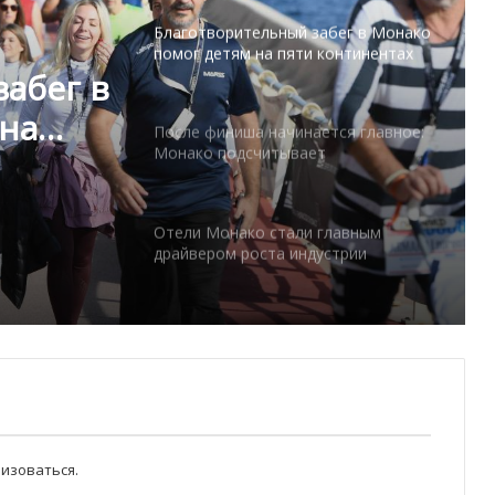
Благотворительный забег в Монако
помог детям на пяти континентах
абег в
 на
После финиша начинается главное:
Монако подсчитывает
экономическую ценность Гран-при
Формулы-1
Отели Монако стали главным
драйвером роста индустрии
гостеприимства
Князь Альбер II и Принцесса
Шарлен посетили 77-й Бал
Красного Креста Монако
Шарль Леклер вновь в борьбе:
Ferrari набирает скорость перед
изоваться
.
паузой