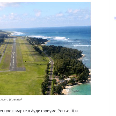
П
Князь Альбер II и Принцесса
Шарлен посетили 77-й Бал
Красного Креста Монако
Шарль Леклер вновь в борьбе:
аеола (Гавайи)
Ferrari набирает скорость перед
паузой
нное в марте в Аудиториуме Ренье III и