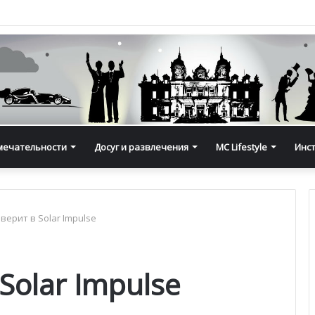
мечательности
Досуг и развлечения
MC Lifestyle
Инс
верит в Solar Impulse
Solar Impulse