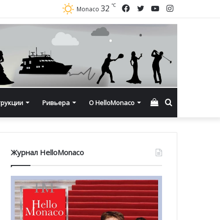
℃
Facebook
Twitter
YouTube
Instagram
32
Monaco
Смотреть
Искать
трукции
Ривьера
О HelloMonaco
корзину
Журнал HelloMonaco