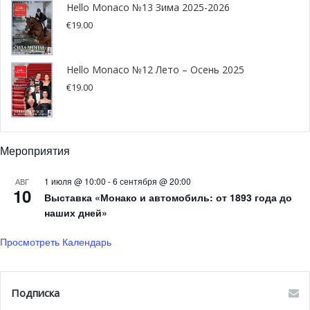
Hello Monaco №13 Зима 2025-2026
€
19.00
ФК Монако в 1/8 финала
Чемпионата Франции
Hello Monaco №12 Лето – Осень 2025
€
19.00
20 января монегаски сыграли в 1/16 Кубка Франции,
обыграв Родез, седьмую команду Лиги 2. Игра стала
настоящим реваншем после матча, сыгранного год
назад и окончилась со счетом 3-1 в пользу ФК Монако.
Мероприятия
1 июля @ 10:00
-
6 сентября @ 20:00
Встреча прошла на стадионе Поль-Линьон во
АВГ
10
Выставка «Монако и автомобиль: от 1893 года до
французском городе Родез. Благодаря хет-трику
наших дней»
Виссама Бен-Йеддера красно-белые добились победы и
гарантировали себе место в следующем туре Кубка
Просмотреть Календарь
Франции.
ФК Монако вышел в 1/8 финала, соперник команды
Подписка
определится позднее.