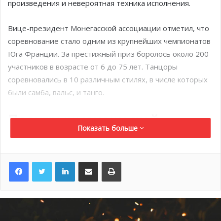
произведения и невероятная техника исполнения.
Вице-президент Монегасской ассоциации отметил, что
соревнование стало одним из крупнейших чемпионатов
Юга Франции. За престижный приз боролось около 200
участников в возрасте от 6 до 75 лет. Танцоры
соревновались в 10 различным стилях, в числе которых
были самба, вальс, и танго.
Проигрыш юношеской
Показать больше
футбольной команды
Воспитанники футбольной академии ФК Монако до 17
LinkedIn
Поделиться по электронной почте
Распечатать
лет уступили соперникам из Лиона со счетом 1-0.
Неудача постигла команду впервые с 1 октября 2023
года, после 9 матчей без поражений.