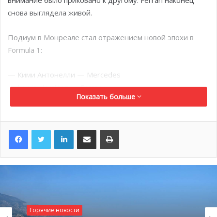
внимание было приковано к другому. Ferrari наконец
снова выглядела живой.
Подиум в Монреале стал отражением новой эпохи в
Formula 1:
— Кими Антонелли — Mercedes
—
Lewis Hamilton
— Ferrari
Показать больше
—
Max Verstappen
— Red Bull
Тем временем монегаск
Шарль Леклер
финишировал
LinkedIn
Поделиться по электронной почте
Распечатать
четвёртым после ещё одного непростого дня для
Scuderia.
Эра Антонелли официально
началась
Горячие новости
Возможно, именно Монреаль станет тем уикендом,