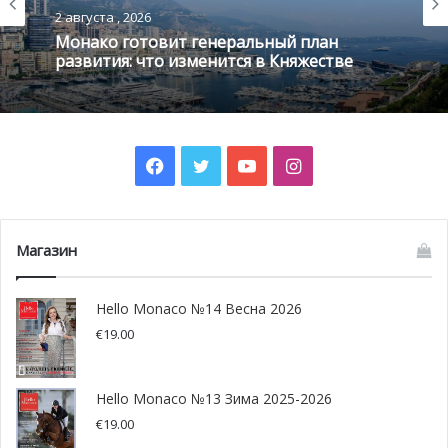
2 августа , 2026
когда Formula 1 окончательно осознала: Кими Антонелли
Монако готовит генеральный план
— уже не «будущее» чемпионата. Он — его настоящее.
развития: что изменится в Княжестве
19-летний итальянец одержал четвёртую подряд
победу в Гран-при после впечатляющей дуэли со своим
напарником по Mercedes
Джорджем Расселом
. Борьба
Facebook
Twitter
YouTube
Instagram
между двумя пилотами Mercedes стала украшением
первой половины гонки: пилоты неоднократно
обменивались позициями в жёстких тормозных зонах
Магазин
канадской трассы. Однако драму внёс технический
отказ: Расселл, лидировавший в гонке, сошёл из-за
Hello Monaco №14 Весна 2026
проблем с силовой установкой.
€
19.00
После этого Антонелли безупречно контролировал
оставшуюся дистанцию, демонстрируя удивительную
Hello Monaco №13 Зима 2025-2026
зрелость под колоссальным давлением. С каждым
€
19.00
этапом становится всё очевиднее: именно Антонелли