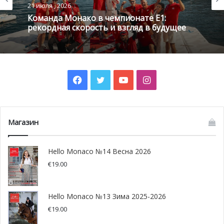
21 июля , 2026
Команда Монако в чемпионате E1:
рекордная скорость и взгляд в будущее
@ pickpik.com
Победа для франкфуртского
Facebook
Twitter
YouTube
Instagram
клуба Eintracht
Проиграв в финале 2017 года, Eintracht под
Магазин
руководством хорватского тренера выигрывает Кубок
Германии 2018 года. Эта была первая крупная победа
Hello Monaco №14 Весна 2026
франкфуртского клуба за тридцать лет! В том же сезоне
€
19.00
Ковачу удалось квалифицировать команду на участие в
Кубке Европы и вернуть ей былую славу в 2016 году.
Hello Monaco №13 Зима 2025-2026
Триумф Ковача с Баварией
€
19.00