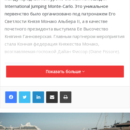
International Jumping Monte-Carlo. Это уникальное
первенство было организовано под патронажем Его
Светлости Князя Монако Альбера II, а в качестве
почетного президента выступила Ее Высочество
Княгиня Ганноверская. Главным партнером мероприятия
стала Конная федерация Княжества Монако,
возглавляемая госпожой Дайан Фиссор (Diane Fissore).
Показать больше
LinkedIn
Поделиться по электронной почте
Распечатать