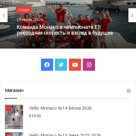
Спорт
21 июля , 2026
Команда Монако в чемпионате E1:
рекордная скорость и взгляд в будущее
Facebook
Twitter
YouTube
Instagram
Магазин
Хотите узнать, что происходило за кулисами события?
Редакция HelloMonaco побеседовала с руководителем
проекта Ализе Поре (Alizée Porée), ответственной за
Hello Monaco №14 Весна 2026
спортивную составляющую мероприятия.
€
19.00
Hello Monaco: 13-й выпуск этого потрясающего события,
Hello Monaco №13 Зима 2025-2026