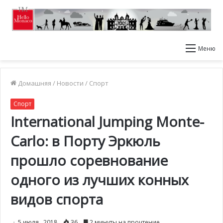
Меню
Домашняя
/
Новости
/
Спорт
Спорт
International Jumping Monte-
Carlo: в Порту Эркюль
прошло соревнование
одного из лучших конных
видов спорта
5 июля , 2018
36
2 минуты на прочтение