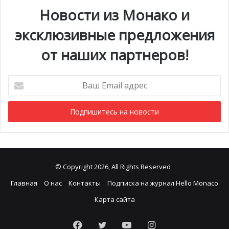
Новости из Монако и
на безупречную организацию и высококлассный прием
всех участников.
эксклюзивные предложения
от наших партнеров!
Ваш
Email
адрес
© Copyright 2026, All Rights Reserved
Главная
О нас
Контакты
Подписка на журнал Hello Monaco
Карта сайта
Facebook
Twitter
YouTube
Instagram