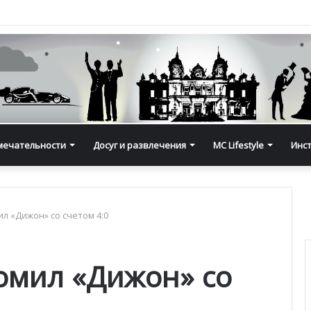
мечательности
Досуг и развлечения
MC Lifestyle
Инс
л «Дижон» со счетом 4:0
омил «Дижон» со