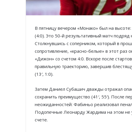
В пятницу вечером «Монако» был на высоте:
(4:0). Это 50-й результативный матч подряд 
Столкнувшись с соперником, который в прош
сопротивление, «красно-белые» в этот раз о
«Дижон» со счетом 4:0. Вскоре после старто
правильную траекторию, завершив блестящ
(13′, 1:0).
Затем Даниел Субашич дважды отражал опас
сохранить преимущество (41′, 55′). После п
неожиданностей: Фабиньо реализовал пеналь
Подопечные Леонарду Жардима на этом не у
счете.