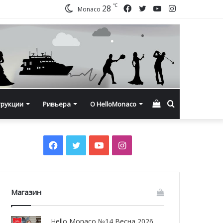
℃
Facebook
Twitter
YouTube
Instagram
28
Monaco
Смотреть
Искать
трукции
Ривьера
О HelloMonaco
корзину
Facebook
Twitter
YouTube
Instagram
Магазин
Hello Monaco №14 Весна 2026