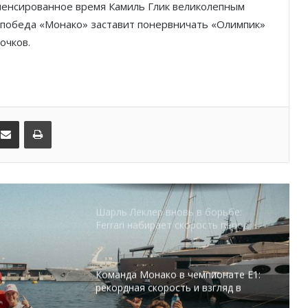
омпенсированное время Камиль Глик великолепным
ая победа «Монако» заставит понервничать «Олимпик»
Гламур, скорость и драма: чем
запомнился Гран-при Монако
очков.
Историческое достижение Monaco
United в женском футболе Монако
kedIn
Поделиться по электронной почте
Распечатать
Футбол, звёзды и
благотворительность: как Монако
открыло неделю Гран-при
Шарль Леклер вновь в борьбе:
Ferrari набирает скорость перед
паузой
Команда Монако в чемпионате E1:
рекордная скорость и взгляд в
будущее