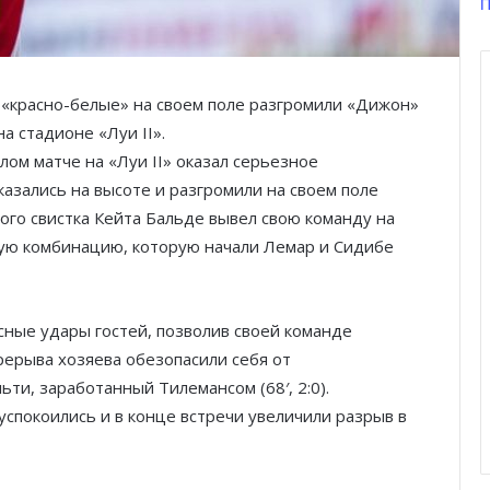
П
 «красно-белые» на своем поле разгромили «Дижон»
на стадионе «Луи II».
лом матче на «Луи II» оказал серьезное
казались на высоте и разгромили на своем поле
вого свистка Кейта Бальде вывел свою команду на
ую комбинацию, которую начали Лемар и Сидибе
ные удары гостей, позволив своей команде
Тренировка с видом: открытые
спортивные площадки Монако
ерерыва хозяева обезопасили себя от
ти, заработанный Тилемансом (68′, 2:0).
спокоились и в конце встречи увеличили разрыв в
От Монте-Карло к Гран-при
Барселоны: неделя, изменившая
Ferrari