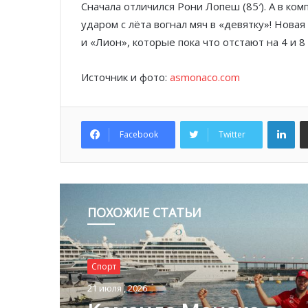
Сначала отличился Рони Лопеш (85′). А в к
ударом с лёта вогнал мяч в «девятку»! Нов
и «Лион», которые пока что отстают на 4 и 8 
Источник и фото:
asmonaco.com
Lin
Facebook
Twitter
ПОХОЖИЕ СТАТЬИ
Спорт
21 июля , 2026