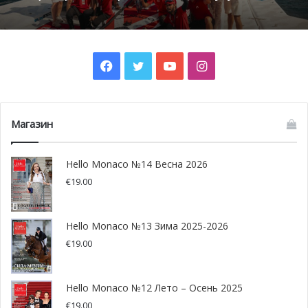
Facebook
Twitter
YouTube
Instagram
Магазин
Hello Monaco №14 Весна 2026
€
19.00
Большая задача
двигает командой из более ста учёных
23-х исследовательских институтов проекта TaraPacific.
Они
изучают функционирование кораллов
вместе с
Hello Monaco №13 Зима 2025-2026
симбиотическими водорослями, но, сверх того,
€
19.00
исследуют разнообразие вирусов, бактерий и
протистов
, а именно –
их способности
Hello Monaco №12 Лето – Осень 2025
приспосабливаться к изменениям э
кологии
среды
,
€
19.00