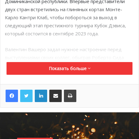
Доминиканской республики. Впервые представители
двух стран встретились на глиняных кортах Монте-
Карло Кантри Клаб, чтобы побороться за выход в
следующий этап престижного турнира Кубок Дэвиса,
который состоится в сентябре 2023 года.
Валентин Вашеро задал нужное настроение перед
выступлениями своих коллег, обыграв Роберто Сида
Суберви в трех сетах со счётом 6-3, 5-7, 6-4. Разрыв с
Показать больше
соперником был небольшим, но спортсмен из княжества
собрал волю в кулак и принёс команде первую
LinkedIn
Поделиться по электронной почте
Распечатать
победу. Лукас Катарина вышел вторым и разгромил
доминиканца Ника Хардта (6-3, 6-4). Таким образом
результат первого дня был обнадеживающим для
команды и их тренеров. Монако лидировало со счётом
2-0. Первый парный матч воскресенья: на корте Ромен
Арнеодо и Уго Нис. Сет завершается с феноменальным
счётом: 7-1, во втором теннисисты из княжества играют