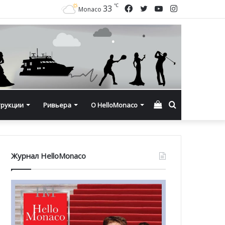
℃
Facebook
Twitter
YouTube
Instagram
33
Monaco
Смотреть
Искать
трукции
Ривьера
О HelloMonaco
корзину
Журнал HelloMonaco