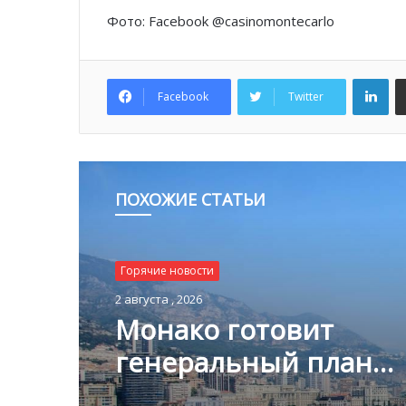
Фото: Facebook @casinomontecarlo
Lin
Facebook
Twitter
ПОХОЖИЕ СТАТЬИ
Горячие новости
1 августа , 2026
Благотворительный з
Монако помог детям
пяти континентах