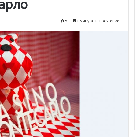
арло
51
1 минута на прочтение