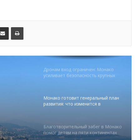
От Нью-Йорка до Монако: BIG ART
FESTIVAL готовит вечер мирового
уровня на Лазурном Берегу
kedIn
Поделиться по электронной почте
Распечатать
Дронам вход ограничен: Монако
усиливает безопасность крупных
мероприятий
Монако готовит генеральный план
развития: что изменится в
Княжестве
Благотворительный забег в Монако
помог детям на пяти континентах
абег в
 на
После финиша начинается главное:
Монако подсчитывает
экономическую ценность Гран-при