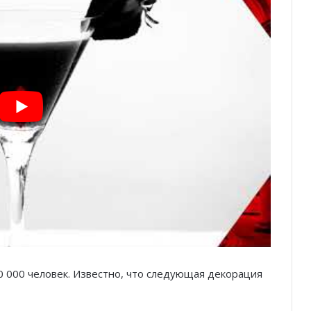
Князь Альбер II и Принцесса
Шарлен посетили 77-й Бал
Красного Креста Монако
Шарль Леклер вновь в борьбе:
Ferrari набирает скорость перед
паузой
SBM и Be Safe Monaco продлили
партнёрство ради безопасных
летних ночей
30 000 человек. Известно, что следующая декорация
В Монако раскрыли мошенничество
с драгоценностями на сумму свыше
€1 млн