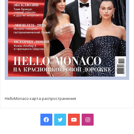
Казираги, Луи Дюкре, Гаретт Уиттсток, брат принцессы
Шарлен, направились на торжественную мессу в Собор
Святого Николая.
HelloMonaco карта распространения
Facebook
Twitter
YouTube
Instagram