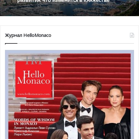
Журнал HelloMonaco
10:00. Андреа Казираги с супругой Татьяной, Шарлотта