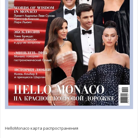
600 000, и Аллен с ним уравнивает.
Дальнейшее повышение ставок росло вплоть до суммы
в 4 250 000 фишек. Далее на столе появилась 10 черви,
и Бендику это дало явное преимущество перед
Алленом.
Словак решил дальше не рисковать и объявил чек
(действие игрока в покере, применяемое, когда ставка
игрока максимальна, и он не хочет ставить больше).
Последней пятой картой на финальном столе вышла 3
буб, которая не поменяла ситуацию и таким образом,
лишила молодого бретонца Адриана Аллена стать уже
10-ым французом, одержавшим победу в Главном
событии EPT. Он в итоге занимает второе место с
общим выигрышем в 577 800 €, оставляя Яна Бендик
праздновать победу. Для 51-летнего победителя
турнира выигрыш в 961 800 € — пока что его личный
HelloMonaco карта распространения
рекорд.