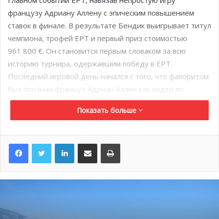
французу Адриану Аллену с эпическим повышением
ставок в финале. В результате Бендик выигрывает титул
чемпиона, трофей EPT и первый приз стоимостью
961 800 €. Он становится первым словаком за всю
историю турнира, одержавшим победу в EPT.
Последний игровой день начался с того, что фаворитом
был признан француз Адриан Аллен как лидер по
количеству фишек, держа в общей сложности 11 815
Показать больше
000 в фишках. Бендик был третьим — с общей суммой в
2 625 000.
Первым выбывшим стал израильтянин Орен Розен на
LinkedIn
Поделиться по электронной почте
Распечатать
15-й сдаче карт. Игрок в итоге остался с выигрышем в
170 950€ и занял 6-е место в финале турнира.
Потребовалось еще 35 сдач, прежде чем выбыл
следующий игрок. Пьер Каламуза остался на в 5-м месте
с суммой в 233 800 €.
Ещё три сдачи — и Асан Умаров из Казахстана выбыл с