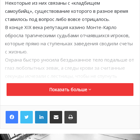
Некоторые из них связаны с «кладбищем
самоубийц», существование которого в разное время
ставилось под вопрос либо вовсе отрицалось.
В конце XIX века репутация казино Монте-Карло
обросла трагическими судьбами отчаявшихся игроков,
которые прямо на ступеньках заведения сводили счеты
с жизнью.
Охрана быстро уносила бездыханное тело подальше от
глаз любопытных зевак, а следы крови за считанные
секунды исчезали с лестницы, чтобы не спугнуть
посетителей. Поговаривали даже о том, что охранники
Показать больше
казино нарочно набивали пиджаки
самоубийц наличными и сбрасывали их в море, дабы
отвести внимание прессы от самой прибыльной
LinkedIn
Поделиться по электронной почте
Распечатать
достопримечательности Монако.
Существование кладбища самоубийц доказывают
заметки в газетах из разных стран. Так, автор статей в