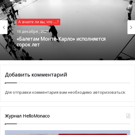
Los Angeles Herald в апреле 1907 года посетил и описал
это место. По его словам, именно там хоронили
проигравшихся в пух и прах посетителей знаменитого
А знаете ли вы, что ....?
казино.
16 декабря , 2025
«Балетам Монте-Карло» исполняется
сорок лет
Добавить комментарий
Для отправки комментария вам необходимо
авторизоваться
.
Журнал HelloMonaco
Политика игорного заведения не позволяла раскрывать
имена самоубийц, даже смотрителю кладбища не
позволялось комментировать число захоронений.