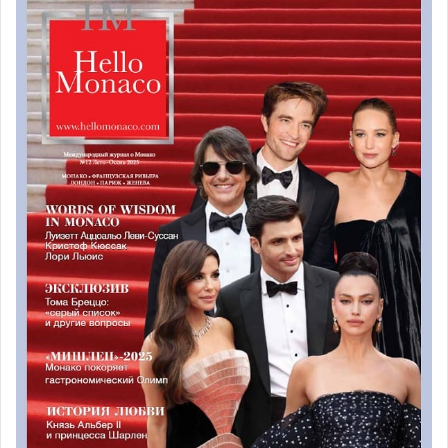
«Если на надгробии была выгравирована буква S, то
перед вами могила самоубийцы, такая же отметка
оставалась в регистрационных записях кладбища». В
основном, это были молодые люди в возрасте от 35 до
45 лет разных национальностей. Автор отмечает, что
«самым популярным местом самоубийств был обрыв у
церкви в Ла-Кондамин. Но с тех пор, как там поставили
металлическую ограду, самоубийцы стали
выбирать другие способы: яд либо револьвер». По
подсчетам, проведенным в то время, выяснилось, что
каждую неделю в княжестве происходило по меньшей
мере три самоубийства.
Тем не менее, до сих пор нет никаких доказательств
того, что уровень самоубийств в Монако был самым
высоким. В местных газетах едва ли упоминались
трагические истории, которые каким-либо образом
могли быть связаны с игорным заведением Монако.