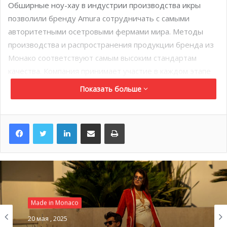
Обширные ноу-хау в индустрии производства икры
позволили бренду Amura сотрудничать с самыми
авторитетными осетровыми фермами мира. Методы
производства и распространения продукции бренда из
Монако соответствуют самым высоким стандартам
качества. Компания принимает участие в каждом этапе
производственного процесса от Азии до Европы,
Показать больше
начиная с поиска лучшей икры из самых экологичных,
этичных и натуральных источников и заканчивая прямой
LinkedIn
Поделиться по электронной почте
Распечатать
доставкой в рестораны Монте-Карло. По мнению Amura,
сотрудничество с надежными партнерами, которые
трепетно относятся к рыбному промыслу и
традиционному способу изготовления икры, имеет
первостепенное значение. Компания крайне серьезно
подходит к ведению бизнеса и гарантирует полную
прозрачность своих методов производства.
Made in Monaco
Made in Monaco