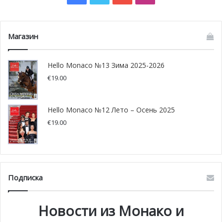
настолько возбуждает вкусовые рецепторы, что ее
хочется есть еще и еще, наслаждаясь тонким вкусом и
эффектом афродизиака.
Магазин
Икра Amura дарит уникальный гастрономический опыт и
Hello Monaco №13 Зима 2025-2026
незабываемые воспоминания. Она идеальна в любом
€
19.00
формате: на тосте во время завтрака, с пастой на
романтическом ужине или же в чистом виде — вам
Hello Monaco №12 Лето – Осень 2025
выбирать.
€
19.00
Подписка
Новости из Монако и