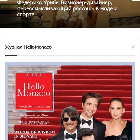
20 мая , 2025
12 августа , 2024
Федерико Урибе: Визионер-дизайнер,
Мягкая сила: махровые пиджаки от
переосмысливающий роскошь в моде и
Федерико Урибе завоевывают мир моды
спорте
Журнал HelloMonaco