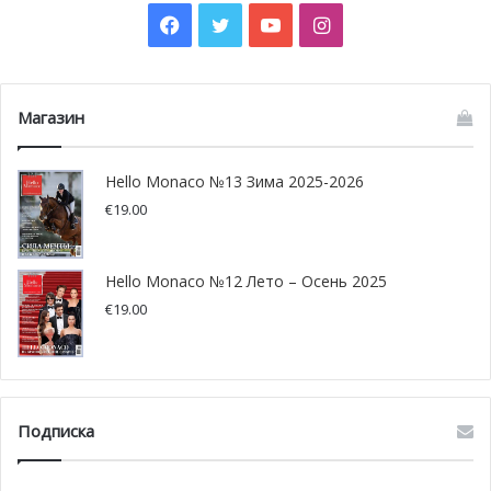
Facebook
Twitter
YouTube
Instagram
Магазин
Hello Monaco №13 Зима 2025-2026
€
19.00
Hello Monaco №12 Лето – Осень 2025
€
19.00
@www.fanphobia.net
Через месяц Лили Монтеверде переехала в Лондон.
Подписка
Банкир её покойного мужа, Эдмонд Сафра, приложил все
усилия, чтобы она унаследовала всё состояние своего