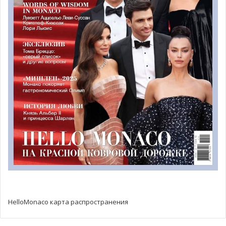
не застрахован от трагедии, и Лили Сафре случилось
перенести мучительную потерю сына и внука.
Лили и Марио Коэн развелись в начале 1960-х годов.
Второй любовью и мужем Лили в 1965 году стал
Альфредо Монтеверде. Этот румынско-еврейский
иммигрант, покинувший Европу в 1939 году, владел
процветающим бизнесом бытовой техники в Бразилии
и основал бренд PontoFrio. Альфредо с Лили усыновили
в своём браке ребенка. В 1969 году Монтеверде
покончил жизнь самоубийством, и всё его имущество
перешло к супруге.
HelloMonaco карта распространения