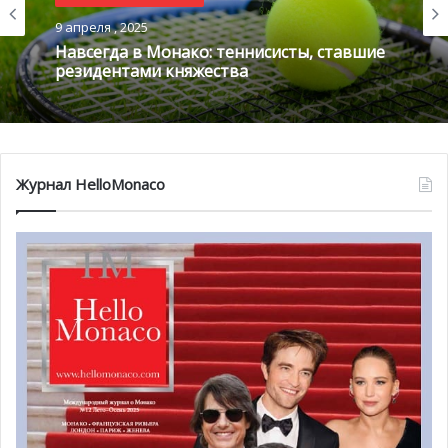
@alchetron.com
9 апреля , 2025
Навсегда в Монако: теннисисты, ставшие
резидентами княжества
Лили Уоткинс родилась в 1934 году в Порту-Алегри
(Бразилия) и до подросткового возраста воспитывалась
в Рио-де-Жанейро. Её отцом был Вульф Уоткинс,
чешский инженер-механик, переехавший в Южную
Америку, чтобы начать там новую жизнь. Ее матерью
Журнал HelloMonaco
была Аннита Нудельман де Кастро, уругвайка русско-
еврейского происхождения. Семейные связи с
Монтевидео (Уругвай) сыграли ключевую роль в жизни
Лили. Именно туда она переехала в 17 лет и встретила
там свою первую любовь и мужа, Марио Коэна. Марио
был аргентинцем итальянско-еврейского
происхождения и владельцем процветающего
трикотажного бизнеса. В их браке родилось трое детей.
Один из них впоследствии трагически погиб в
автомобильной катастрофе со своим ребенком. Никто