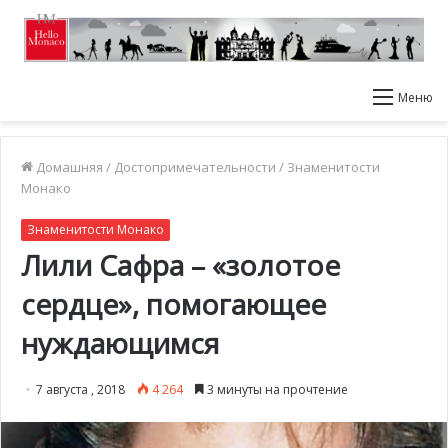
Меню
Домашняя
/
Достопримечательности
/
Знаменитости
Монако
Знаменитости Монако
Лили Сафра – «золотое
сердце», помогающее
нуждающимся
7 августа , 2018
4 264
3 минуты на прочтение