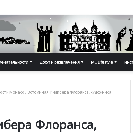
мечательности
Досуг и развлечения
MC Lifestyle
Инс
ости Монако
/
Вспоминая Филибера Флоранса, художника
бера Флоранса,