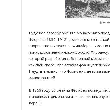
@ trad
Будущее этого уроженца Монако было предо
Флоранс (1839–1918) родился в монегасской
творчество и искусство. Филибер — именно 
приходился племянником Эркюлю Флорансу, 
который разработал собственный метод полу
как свой способ представил французский хи
Неудивительно, что Филибер с детства заинт
иллюстрацией.
В 1859 году 20-летний Филибер покинул княж
живописи. Примечательно, что финансовую 
Карл III.