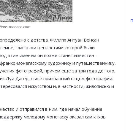
П
itions-monaco.com
пределено с детства. Филипп Антуан Венсан
 семье, главными ценностями которой были
под этим именем он позже станет известен —
франко-монегасскому художнику и путешественнику,
чения фотографий, причем еще за три года до того,
мик Луи Дагер, ныне признанный отцом фотографии.
ересовался искусством и, в частности, живописью и
ество и отправился в Рим, где начал обучение
поддержку молодому монегаску оказал сам князь