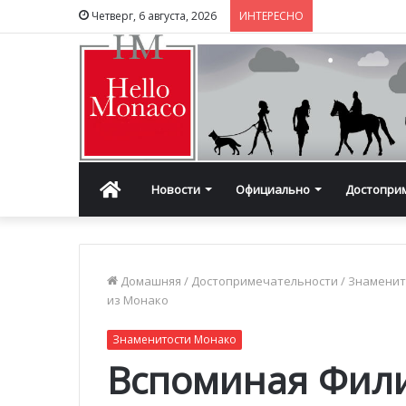
Четверг, 6 августа, 2026
ИНТЕРЕСНО
Главная
Новости
Официально
Достопри
Домашняя
/
Достопримечательности
/
Знаменит
из Монако
Знаменитости Монако
Вспоминая Фили