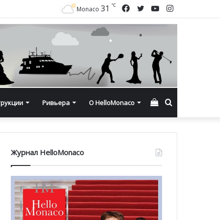
℃
Facebook
Twitter
YouTube
Instagram
31
Monaco
Смотреть
Искать
трукции
Ривьера
О HelloMonaco
корзину
Журнал HelloMonaco