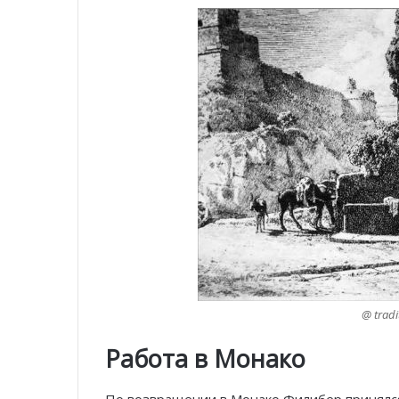
@ trad
Работа в Монако
По возвращении в Монако Филибер принялся