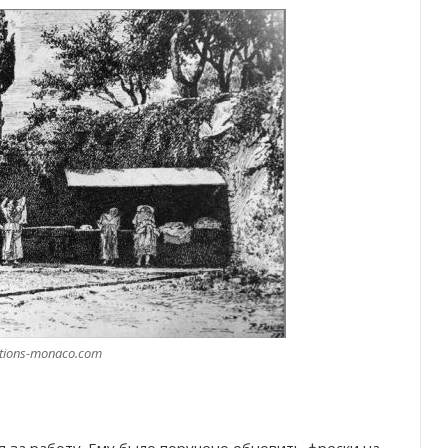
itions-monaco.com
 за работу. Ему было поручено обновить фрески на