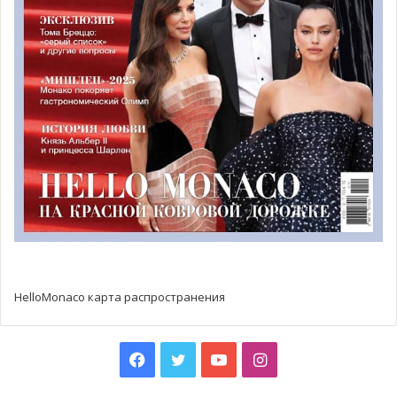
которая будет также представлена в галерее «Moretti
Fine Arts».
Интересно то, что под слоем масляной краски
проглядываются лица, которые были нарисованы до
этого. Объясняют такой курьёз тем, что Пабло Пикассо
повторно использовал полотна, когда не мог позволить
себе купить новые. Кто знал, что спустя столетие его
работы будут оцениваться в несколько миллионов евро!
HelloMonaco карта распространения
Facebook
Twitter
YouTube
Instagram