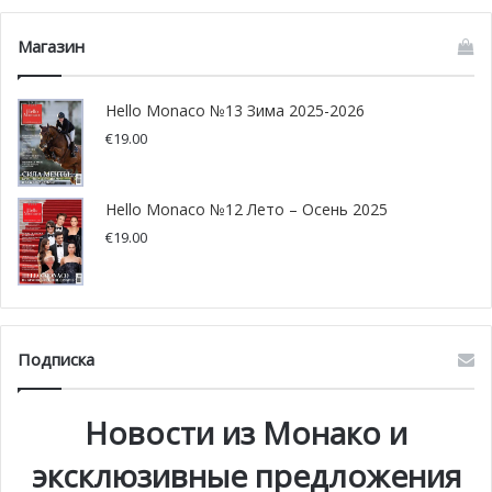
Магазин
Экспозиция будет открыта для посетителей с
понедельника по пятницу до 1-го сентября по адресу
Hello Monaco №13 Зима 2025-2026
27 Avenue de la Costa. Вход свободный.
€
19.00
Фото: Art Côte d’Azur/Moretti Gallery
Hello Monaco №12 Лето – Осень 2025
€
19.00
Подписка
Новости из Монако и
эксклюзивные предложения