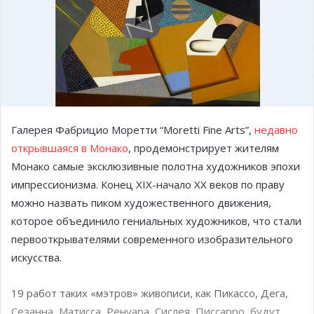
Галерея Фабрицио Моретти “Moretti Fine Arts”,
недавно
открывшаяся в Монако
, продемонстрирует жителям
Монако самые эксклюзивные полотна художников эпохи
импрессионизма. Конец
XIX-
начало
XX
веков по праву
можно назвать пиком художественного движения,
которое объединило гениальных художников, что стали
первооткрывателями современного изобразительного
искусства.
19 работ таких «мэтров» живописи, как Пикассо, Дега,
Сезанна, Матисса, Ренуара, Сислея, Писсарро, будут