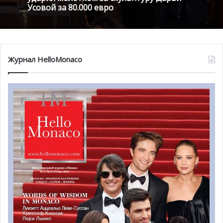
Усовой за 80.000 евро
Журнал HelloMonaco
Первый зал выставки посвящен пейзажам, здесь можно
увидеть написанные маслом работы Писсарро и Сислея.
Немного дальше, в этом же зале, расположены картины
Эдварда Мунка, которые долгое время хранились в
частной коллекции. Последняя и, пожалуй, самая
впечатляющая часть экспозиции показывает несколько
эксклюзивных работ Пикассо. Полотна раскрывают так
называемый французский период испанского
изобразительного искусства. Тогда художник жил на
Монмартре в Париже и обменивался полотнами со
своим другом Ван Донгеном. Так, Пикассо подарил ему
немало известную картину «Jeune garçon nu à cheval»,