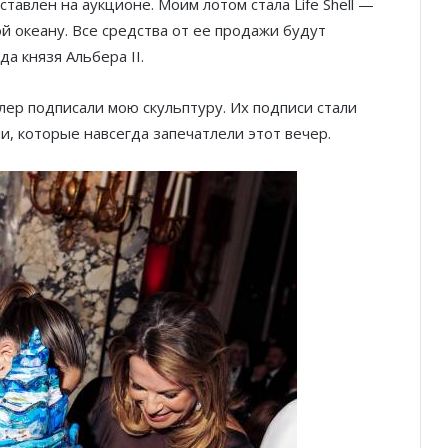
авлен на аукционе. Моим лотом стала Life Shell —
й океану. Все средства от ее продажи будут
а князя Альбера II.
лер подписали мою скульптуру. Их подписи стали
, которые навсегда запечатлели этот вечер.