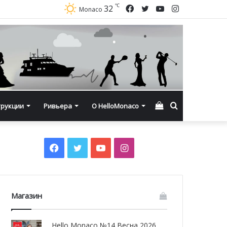
℃
Facebook
Twitter
YouTube
Instagram
32
Monaco
Смотреть
Искать
трукции
Ривьера
О HelloMonaco
корзину
Facebook
Twitter
YouTube
Instagram
Магазин
Hello Monaco №14 Весна 2026