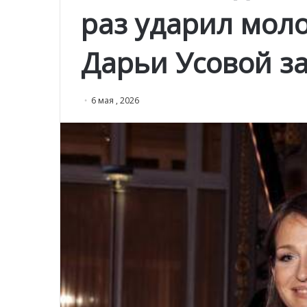
раз ударил моло
Дарьи Усовой за
6 мая , 2026