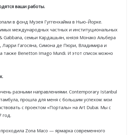
одятся ваши работы.
попали в фонд Музея Гуггенхайма в Нью-Йорке.
ачимых международных частных и институциональных
 & Gabbana, семьи Кардашьян, князя Монако Альбера
и, Ларри Гагосяна, Симона де Пюри, Владимира и
 также Benetton Imago Mundi. И этот список можно
х.
очень разными направлениями. Contemporary Istanbul
Стамбула, прошла для меня с большим успехом: мои
ствовать с проектом «Порталы» на Art Dubai. Мы с
 год.
е проходила Zona Maco — ярмарка современного