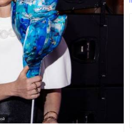
П
вой