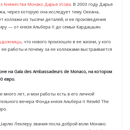
з Княжества Монако Дарья Усова
. В 2003 году Дарья
жа, через которую она исследует тему Океана,
т коллажи из тысячи деталей, и ее произведения
миру — от князя Альбера II до семьи Кардашьян.
 художницы
, что нового произошло в ее жизни, у кого
 ее работы и почему за ее коллажами выстраивается
оне на Gala des Ambassadeurs de Monaco, на котором
0 евро.
е много лет, и мои работы есть в его личной
тельного вечера Фонда князя Альбера II Rewild The
вро.
Шарлю Леклеру звания посла доброй воли Монако.