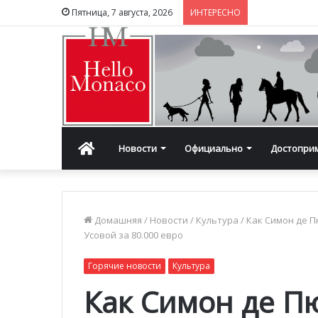
Пятница, 7 августа, 2026
ИНТЕРЕСНО
Главная
Новости
Официально
Достопри
Домашняя
/
Новости
/
Культура
/
Как Симон де П
Усовой за 80.000 евро
Горячие новости
Культура
Как Симон де П