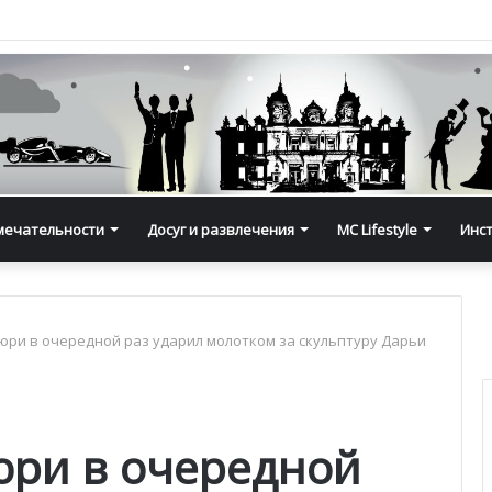
мечательности
Досуг и развлечения
MC Lifestyle
Инс
юри в очередной раз ударил молотком за скульптуру Дарьи
юри в очередной