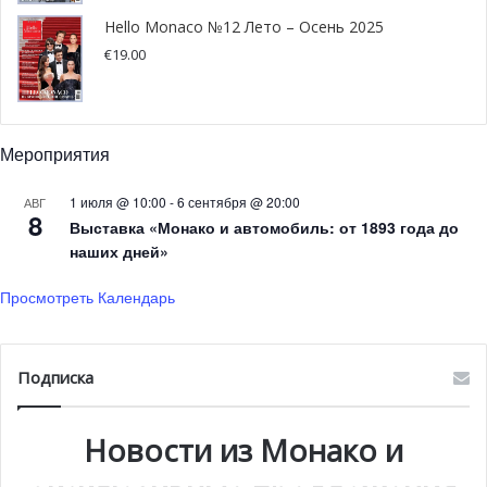
Hello Monaco №12 Лето – Осень 2025
€
19.00
Мероприятия
1 июля @ 10:00
-
6 сентября @ 20:00
АВГ
8
Выставка «Монако и автомобиль: от 1893 года до
наших дней»
Ла-Кондамин
Просмотреть Календарь
В этот район Монако легче всего добраться на автобусе
1-й линии. Тем, кто на машине, лучше всего начать
Подписка
прогулку, оставив авто на парковке Colle. Первая
достопримечательность в списке — Медиатека Монако.
Новости из Монако и
Визиты с гидом здесь пройдут в 11:00, 14:00 и 15:00