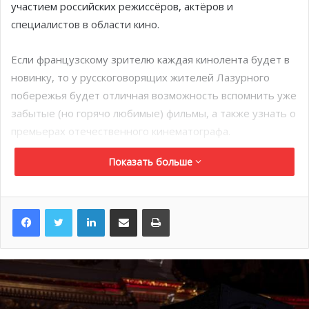
участием российских режиссёров, актёров и
специалистов в области кино.
Если французскому зрителю каждая кинолента будет в
новинку, то у русскоговорящих жителей Лазурного
побережья будет отличная возможность вспомнить уже
забытые (но горячо любимые) фильмы, а также узнать о
премьерах отечественного кинематографа.
Показать больше
Рай (2017)
Одним из главных событий фестиваля станет
LinkedIn
Поделиться по электронной почте
Распечатать
предпремьерный показ фильма «Рай» Андрея
Кончаловского, открывающий 5-й фестиваль. В 2016
году картина была удостоена «Серебряного льва» на
МКФ в Венеции, а национальная премьера во Франции
состоится в ноябре этого года.