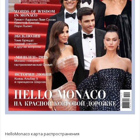
Около 30 человек смогут разместиться за большой
стойкой в первом ряду напротив открытой кухни и
наслаждаться процессом приготовления блюд.
Концепция заведения предлагает расслабленную
спокойную обстановку, располагающую к неформальным
обедам с друзьями и беседам за барной стойкой.
Изысканное меню
В меню холодные и горячие блюда от именитого шефа.
Некоторые позиции приготовлены на 100% из
растительных местных ингредиентов. Среди закусок вы
найдёте знаменитые креветки из Сан-Ремо, яйцо с
икрой Prunier и копчёными холодными сливками на
поджаренных гренках, сморчки на пару с фуа-гра, салат с
органическими овощами, дополненный фисташковым
соусом, овощные равиоли с бульоном и оливковым
HelloMonaco карта распространения
маслом. Паста и равиоли занимают почётное место в