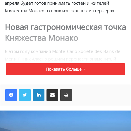
апреля будет готов принимать гостей и жителей
Княжества Монако в своих изысканных интерьерах.
Новая гастрономическая точка
Княжества Монако
В этом году компания Monte-Carlo Société des Bains de
Mer и Янник Аллено решили перенести знаменитый
Pavyllon на Французскую Ривьеру.
Показать больше
Заведение спроектировано таким образом, чтобы дать
возможность гостям максимально насладиться
LinkedIn
Поделиться по электронной почте
Распечатать
прекрасной погодой Средиземноморского побережья:
зелёная терраса с видом на море и Княжеский Дворец,
свежий морской бриз и голубое небо над головой.
Столы внутри ресторана выстроились вдоль больших