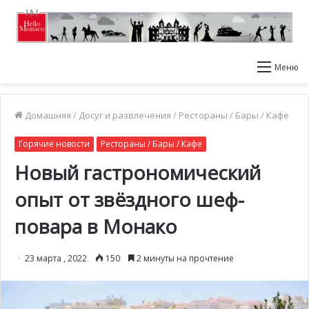
Меню
Домашняя
/
Досуг и развлечения
/
Рестораны / Бары / Кафе
Горячие новости
Рестораны / Бары / Кафе
Новый гастрономический
опыт от звёздного шеф-
повара в Монако
23 марта , 2022
150
2 минуты на прочтение