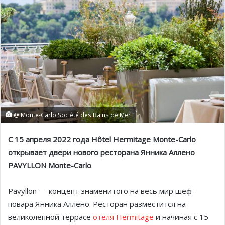
@ Monte-Carlo Société des Bains de Mer
С 15 апреля 2022 года Hôtel Hermitage Monte-Carlo
открывает двери нового ресторана Янника Аллено
PAVYLLON Monte-Carlo
.
Pavyllon — концепт знаменитого на весь мир шеф-
повара Янника Аллено. Ресторан разместится на
великолепной террасе
отеля Hermitage
и начиная с 15