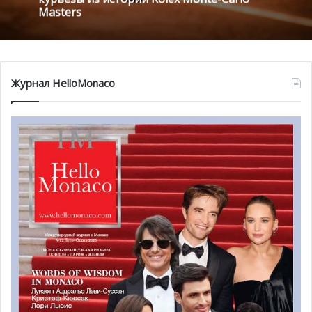
Masters
Журнал HelloMonaco
Работы представлены в рамках проекта Monaco Project
for the Arts (MPA), некоммерческой ассоциации, которая
находится под патронажем князя Альбера II. Ее цель —
способствовать проведению культурных,
художественных и образовательных мероприятий в
княжестве. Каждое лето MPA организует выставку в
Высшей школе изящных искусств, которая стала одним
из важных событий в календаре культурных
мероприятий княжества.