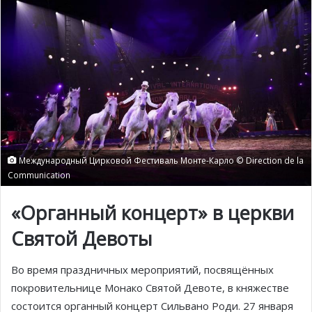
Международный Цирковой Фестиваль Монте-Карло © Direction de la
Communication
«Органный концерт» в церкви
Святой Девоты
Во время праздничных мероприятий, посвящённых
покровительнице Монако Святой Девоте, в княжестве
состоится органный концерт Сильвано Роди. 27 января