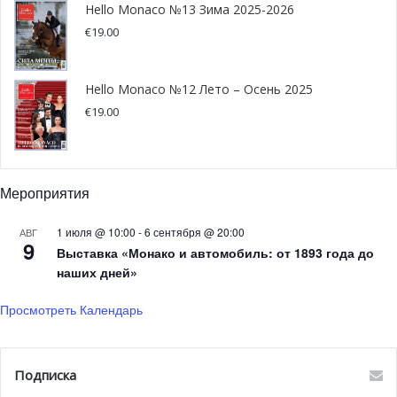
Hello Monaco №13 Зима 2025-2026
€
19.00
Hello Monaco №12 Лето – Осень 2025
€
19.00
Мероприятия
@Théâtre des Muses
1 июля @ 10:00
-
6 сентября @ 20:00
АВГ
Симфонический концерт:
9
Выставка «Монако и автомобиль: от 1893 года до
«Моцарт в Монако»
наших дней»
Просмотреть Календарь
Филармонический оркестр Монте-Карло представляет
Симфонический концерт: «Моцарт в Монако» с участием
Казуки Ямада (дирижер), Лукаса и Артура Юссен
Подписка
(фортепиано), Лизы Кероб и Илюнг Чае (скрипки). 29