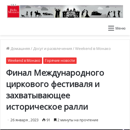
Меню
Домашняя
/
Досуг и развлечения
/
Weekend в Монако
Weekend в Монако
Горячие новости
Финал Международного
циркового фестиваля и
захватывающее
историческое ралли
26 января , 2023
91
2 минуты на прочтение