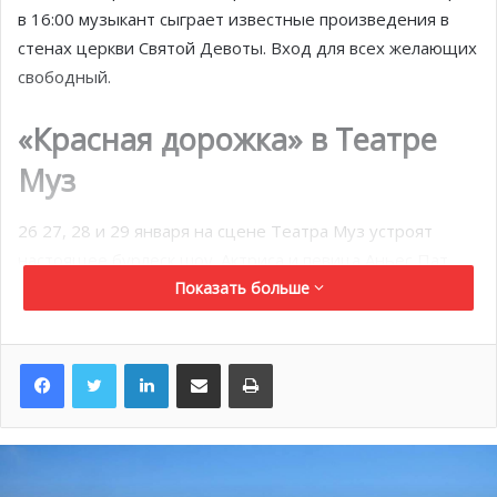
в 16:00 музыкант сыграет известные произведения в
стенах церкви Святой Девоты. Вход для всех желающих
свободный.
«Красная дорожка» в Театре
Муз
26 27, 28 и 29 января на сцене Театра Муз устроят
настоящее бурлеск шоу. Актриса и певица Аньес Пат
расскажет историю своей жизни и выступит с яркими
Показать больше
музыкальными номерами. В этом невероятном
представлении смешались разные танцевальные и
LinkedIn
Поделиться по электронной почте
Распечатать
музыкальные жанры: опера, чечетка, шоу с хула-хупом,
фортепианная музыка, средневековое укулеле и
сатирические тексты. Организаторы бесплатно
приглашают жителей и гостей княжества увидеть яркое
представление.