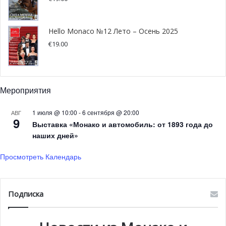
Hello Monaco №12 Лето – Осень 2025
€
19.00
Мероприятия
1 июля @ 10:00
-
6 сентября @ 20:00
АВГ
9
Выставка «Монако и автомобиль: от 1893 года до
наших дней»
Просмотреть Календарь
©Direction de la Communication / Stéphane Danna
Арктические сумерки в
Подписка
Монако