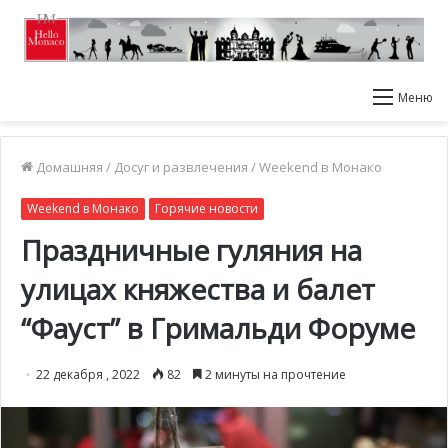
Меню
Домашняя
/
Досуг и развлечения
/
Weekend в Монако
Weekend в Монако
Горячие новости
Праздничные гуляния на
улицах княжества и балет
“Фауст” в Гримальди Форуме
22 декабря , 2022
82
2 минуты на прочтение