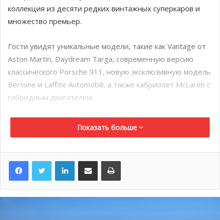
коллекция из десяти редких винтажных суперкаров и
множество премьер.
Гости увидят уникальные модели, такие как Vantage от
Aston Martin, Daydream Targa, современную версию
классического Porsche 911, новую эксклюзивную модель
Bertone и Laffite Automobili, а также кабриолет McLaren с
гибридным двигателем.
Среди новинок этого года авто от Pro Engineering &
Показать больше
Design и Treditech, вдохновленные ретро болидами; The
New Quant, совершившие настоящую экологическую
революцию и самый мощный квадроцикл в мире Engler
LinkedIn
Поделиться по электронной почте
Распечатать
V12. Впервые в княжестве представлена новая
футуристичная модель культовой Tesla Cybertruck из
нержавеющей стали и бронированного стекла.