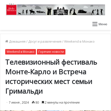
Меню
Домашняя
/
Досуг и развлечения
/
Weekend в Монако
Weekend в Монако
Горячие новости
Телевизионный фестиваль
Монте-Карло и Встреча
исторических мест семьи
Гримальди
7 июня , 2024
80
2 минуты на прочтение