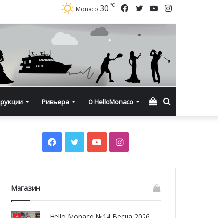
℃
Facebook
Twitter
YouTube
Instagram
30
Monaco
Смотреть
Искать
трукции
Ривьера
О HelloMonaco
корзину
Facebook
Twitter
YouTube
Instagram
Магазин
Hello Monaco №14 Весна 2026