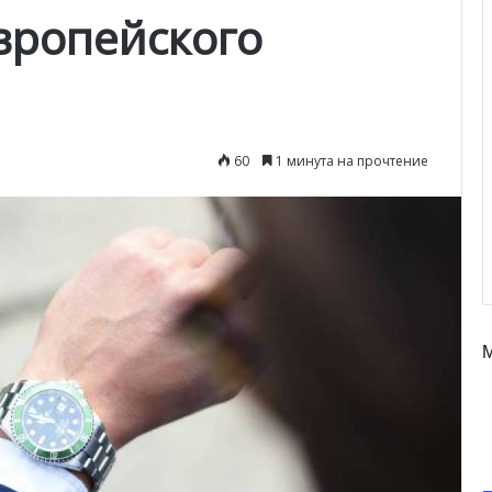
вропейского
60
1 минута на прочтение