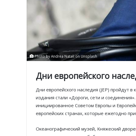
Photo by Andrea Natali on Unsplash
Дни европейского насле
Дни европейского наследия (JEP) пройдут в 
издания стали «Дороги, сети и соединения». 
инициированное Советом Европы и Европейс
европейских странах, которые ежегодно пр
Океанографический музей, Княжеский дворец