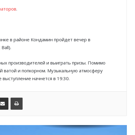
Шарль Леклер вновь в борьбе:
Ferrari набирает скорость перед
заторов
.
паузой
SBM и Be Safe Monaco продлили
партнёрство ради безопасных
рынке в районе Кондамин пройдет вечер в
летних ночей
Ball).
В Монако раскрыли мошенничество
с драгоценностями на сумму свыше
тных производителей и выиграть призы. Помимо
€1 млн
кой ватой и попкорном. Музыкальную атмосферу
е выступление начнется в 19:30.
От Нью-Йорка до Монако: BIG ART
FESTIVAL готовит вечер мирового
уровня на Лазурном Берегу
kedIn
Поделиться по электронной почте
Распечатать
Дронам вход ограничен: Монако
усиливает безопасность крупных
мероприятий