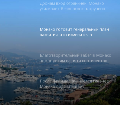
Монако готовит генеральный план
развития: что изменится в
Княжестве
Благотворительный забег в Монако
помог детям на пяти континентах
абег в
После финиша начинается главное:
 на
Монако подсчитывает
экономическую ценность Гран-при
Формулы-1
Отели Монако стали главным
драйвером роста индустрии
гостеприимства
тся в
Князь Альбер II и Принцесса
Шарлен посетили 77-й Бал
Красного Креста Монако