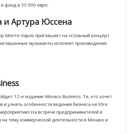
и фонд в 35 000 евро.
 и Артура Юссена
стр Монте-Карло приглашает на «Сольный концерт
Приглашенные музыканты исполнят произведения
iness
йдет 12-е издание Monaco Business. Те, кто хочет
в и узнать особенности ведения бизнеса на Юге
Князь Альбер II и Принцесса
мероприятию! На встрече предпринимателей в
Шарлен посетили 77-й Бал
Красного Креста Монако
я на тему коммерческой деятельности в Монако и