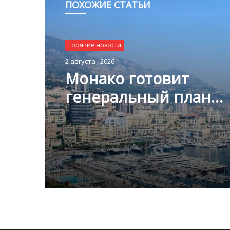
ПОХОЖИЕ СТАТЬИ
Горячие новости
Горячие новости
1 августа , 2026
2 августа , 2026
Благотворительный з
Монако помог детям
пяти континентах
Монако готовит
генеральный план
развития: что измени
Княжестве