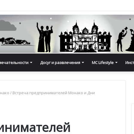
мечательности
Досуг и развлечения
MC Lifestyle
Инс
онако
/
Встреча предпринимателей Монако и Дни
ринимателей