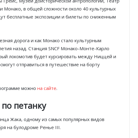
сы Грейс, Музей доисторической антропологии, Театр
и Монако, в общей сложности около 40 культурных
дут бесплатные экспозиции и билеты по сниженным
лезная дорога и как Монако стало культурным
летия назад. Станция SNCF Монако-Монте-Карло
тарый локомотив будет курсировать между Ниццей и
 смогут отправиться в путешествие на борту
рограмме можно
на сайте
.
по петанку
инца Жака, одному из самых популярных видов
ря на булодроме Ренье III.