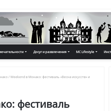
мечательности
Досуг и развлечения
MC Lifestyle
Инс
онако
/
Weekend в Монако: фестиваль «Весна искусств» и
ко: фестиваль