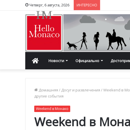
Четверг, 6 августа, 2026
ИНТЕРЕСНО
Главная
Новости
Официально
Достопри
Домашняя
/
Досуг и развлечения
/
Weekend в М
другие события
Weekend в Монако
Weekend в Мона