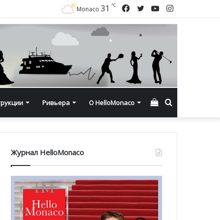
℃
Facebook
Twitter
YouTube
Instagram
31
Monaco
Смотреть
Искать
трукции
Ривьера
О HelloMonaco
корзину
Журнал HelloMonaco