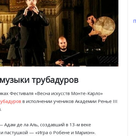
П
 музыки трубадуров
 рамках Фестиваля «Весна искусств Монте-Карло»
рубадуров
в исполнении учеников Академии Ренье III
.
 Адам де ла Аль, создавший в 13-м веке
и пастушкой — «Игра о Робене и Марион».