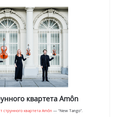
рунного квартета Amôn
т струнного квартета Amôn
— “New Tango”.