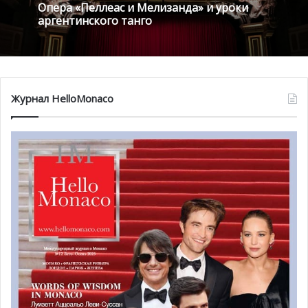
французской песни. Поэзия, нежность, радость,
Опера «Пеллеас и Мелизанда» и уроки
чувственность, игривость и столько эмоций окружают
аргентинского танго
это шоу, которое является одой женщинам, любви и
свободе!
Журнал HelloMonaco
Богослужение в Православном
приходе Монако