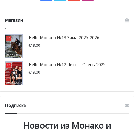
В торговом центре Фонвьей завершается
благотворительный сбор игрушек
для детей из
неблагополучных семей. Игрушки раздадут детям в
Магазин
Ницце и Ментоне. Единственное примечание:
плюшевые игрушки не будут приниматься из
Hello Monaco №13 Зима 2025-2026
гигиенических соображений.
€
19.00
Hello Monaco №12 Лето – Осень 2025
€
19.00
Подписка
Новости из Монако и
Практическая конференция