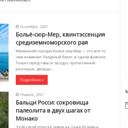
16 ноября , 2021
Больё-сюр-Мер, квинтэссенция
средиземноморского рая
Маленький городок Больё-сюр-Мер — это всё то,
чем знаменит Лазурный берег, в одном флаконе.
Только представьте: воздух, пропитанный
роскошью, дворцы…
Подробнее »
19 июля , 2021
Бальци Росси: сокровища
палеолита в двух шагах от
Монако
Этой узкой полоске земли на стыке Италии и