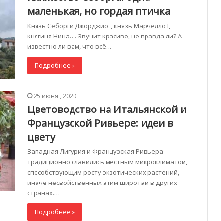
маленькая, но гордая птичка
Князь Себорги Джорджио I, князь Марчелло I,
княгиня Нина…. Звучит красиво, не правда ли? А
известно ли вам, что всё…
Подробнее »
25 июня , 2020
Цветоводство на Итальянской и
Французской Ривьере: идеи в
цвету
Западная Лигурия и Французская Ривьера
традиционно славились местным микроклиматом,
способствующим росту экзотических растений,
иначе несвойственных этим широтам в других
странах.…
Подробнее »