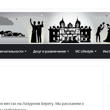
мечательности
Досуг и развлечения
MC Lifestyle
Инс
х местах на Лазурном Берегу. Мы расскажем о
та HelloMonaco