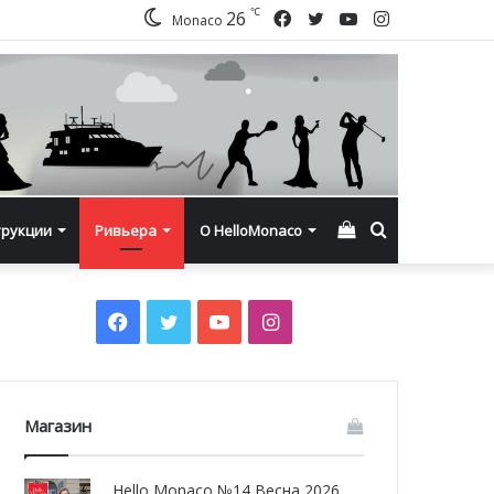
℃
Facebook
Twitter
YouTube
Instagram
26
Monaco
Смотреть
Искать
трукции
Ривьера
О HelloMonaco
корзину
Facebook
Twitter
YouTube
Instagram
Магазин
Hello Monaco №14 Весна 2026