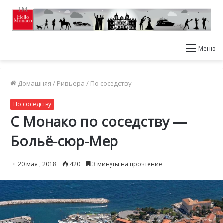
Меню
Домашняя
/
Ривьера
/
По соседству
По соседству
C Монако по соседству —
Больё-сюр-Мер
20 мая , 2018
420
3 минуты на прочтение