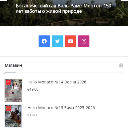
Ботанический сад Валь-Раме-Ментон: 150
лет заботы о живой природе
Facebook
Twitter
YouTube
Instagram
Магазин
Особенные места
Основание Кап-д’Ай датируется 1879 годом. Барон
Hello Monaco №14 Весна 2026
Повиль, основатель ресторана Le Petit Niçois, купил
€
19.00
здесь земельный участок и построил водолечебницу,
которую тут же стала посещать знатная клиентура.
Hello Monaco №13 Зима 2025-2026
Морская вода, свежий воздух и умиротворяющая
€
19.00
атмосфера благотворно влияли на здоровье гостей, и
уже на рубеже XIX-XX веков это место стало модным