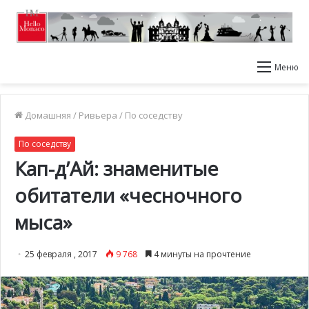
Меню
Домашняя
/
Ривьера
/
По соседству
По соседству
Кап-д’Ай: знаменитые
обитатели «чесночного
мыса»
25 февраля , 2017
9 768
4 минуты на прочтение