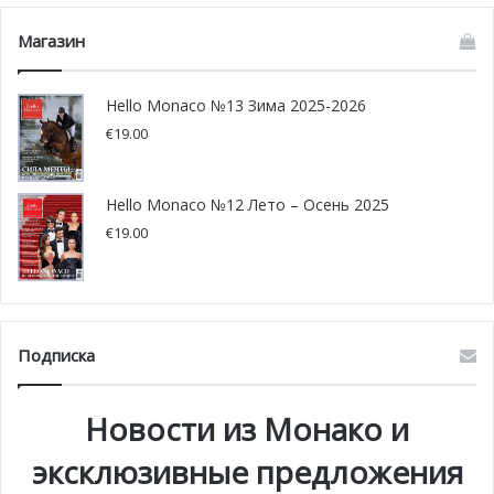
Магазин
Hello Monaco №13 Зима 2025-2026
€
19.00
Hello Monaco №12 Лето – Осень 2025
€
19.00
Подписка
Эта тропинка известна как Chemin Romain (или Римская
Новости из Монако и
дорога) и занимает примерно 2 часа и 15 минут, чтобы
подняться наверх и спуститься. Но дайте себе на всякий
эксклюзивные предложения
случай 3 часа, поскольку вы не раз остановитесь, чтобы