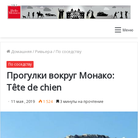
Меню
Домашняя
/
Ривьера
/
По соседству
По соседству
Прогулки вокруг Монако:
Tête de chien
11 мая , 2019
1 524
3 минуты на прочтение