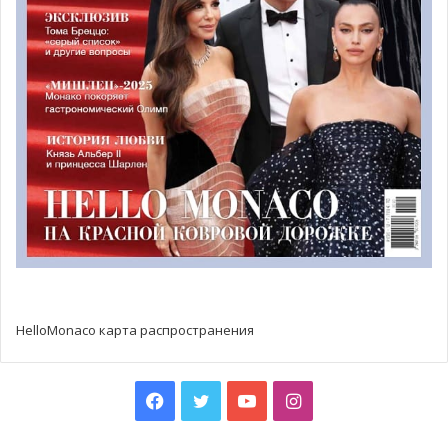
Большинство жителей Лазурного Берега побывало на
Tête de chien не один раз, чтобы полюбоваться
красивыми панорамными видами на Княжество Монако и
прилегающие к нему районы. Возможно, вы не знали,
что можете добраться сюда пешком вплоть до самой
скалы и затем на ее вершине, в качестве
вознаграждения, насладиться
изумительными пейзажами.
HelloMonaco карта распространения
Facebook
Twitter
YouTube
Instagram