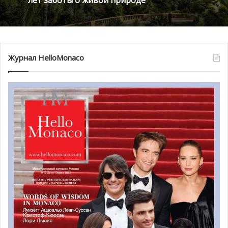
лет заботы о живой природе
роскошные виллы. Это, определенно, та самая прогулка,
в ходе которой вам захочется сделать миллион
незабываемых снимков!
Новые звёзды «Мишлен» и монегасские
Журнал HelloMonaco
проекты на склонах французских Альп