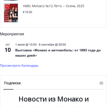
филиала.
Hello Monaco №12 Лето – Осень 2025
€
19.00
Традиционный аукцион порадовал гостей своими
эксклюзивными лотами, позволив собрать 60 000 евро
на благотворительные цели Ассоциации. Позже на
Мероприятия
вечере чек в 30 000 евро был вручен Филиппу Нармино
для оказания помощи жертвам разрушенного Аматриче.
1 июля @ 10:00
-
6 сентября @ 20:00
АВГ
Господин Нармино выразил глубокую благодарность за
10
Выставка «Монако и автомобиль: от 1893 года до
этот «жест солидарности». Другой чек на ту же сумму
наших дней»
был вручен Ральфу Груэнерту из Управления
Просмотреть Календарь
Верховного комиссара ООН по делам беженцев,
который также выразил глубокую признательность и
почтение Ассоциации за ее работу и поддержку.
Подписка
Новости из Монако и