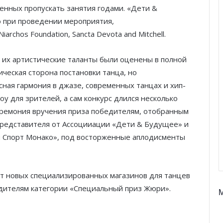
нных пропускать занятия годами. «Дети &
 при проведении мероприятия,
rchos Foundation, Sancta Devota and Mitchell.
е их артистические таланты были оценены в полной
ческая сторона постановки танца, но
сная гармония в джазе, современных танцах и хип-
у для зрителей, а сам конкурс длился несколько
ремония вручения приза победителям, отобранным
представителя от Ассоцииации «Дети & Будущее» и
и Спорт Монако», под восторженные аплодисменты
т новых специализированных магазинов для танцев
едителям категории «Специальный приз Жюри».
Князь Альбер II и Принцесса
Шарлен посетили 77-й Бал
Красного Креста Монако