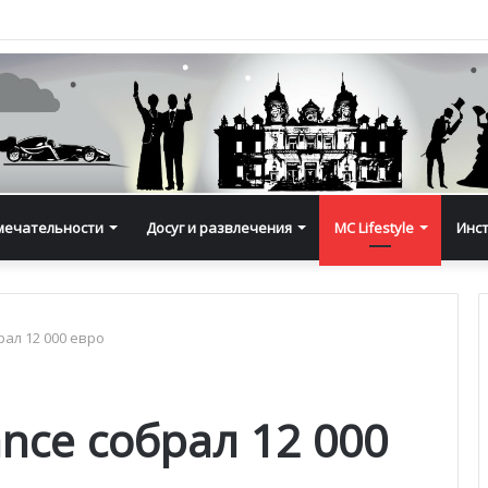
мечательности
Досуг и развлечения
MC Lifestyle
Инс
брал 12 000 евро
ance собрал 12 000