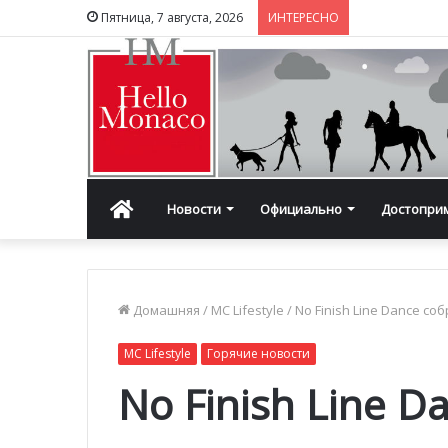
Пятница, 7 августа, 2026
ИНТЕРЕСНО
Главная
Новости
Официально
Достопри
Домашняя
/
MC Lifestyle
/
No Finish Line Dance со
MC Lifestyle
Горячие новости
No Finish Line D