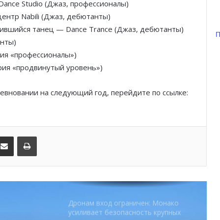
Dance Studio (Джаз, профессионалы)
нтр Nabili (Джаз, дебютанты)
Шарль Леклер вновь в борьбе:
вившийся танец — Dance Trance (Джаз, дебютанты)
Ferrari набирает скорость перед
П
анты)
паузой
рия «профессионалы»)
ория «продвинутый уровень»)
SBM и Be Safe Monaco продлили
партнёрство ради безопасных
летних ночей
ревновании на следующий год, перейдите по ссылке:
В Монако раскрыли мошенничество
с драгоценностями на сумму свыше
€1 млн
kedIn
Поделиться по электронной почте
Распечатать
От Нью-Йорка до Монако: BIG ART
FESTIVAL готовит вечер мирового
уровня на Лазурном Берегу
Дронам вход ограничен: Монако
усиливает безопасность крупных