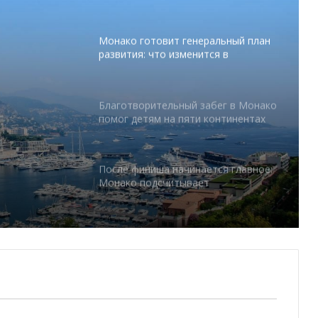
мероприятий
Монако готовит генеральный план
развития: что изменится в
Княжестве
Благотворительный забег в Монако
помог детям на пяти континентах
тся в
После финиша начинается главное:
Монако подсчитывает
экономическую ценность Гран-при
Формулы-1
Отели Монако стали главным
драйвером роста индустрии
гостеприимства
Князь Альбер II и Принцесса
Шарлен посетили 77-й Бал