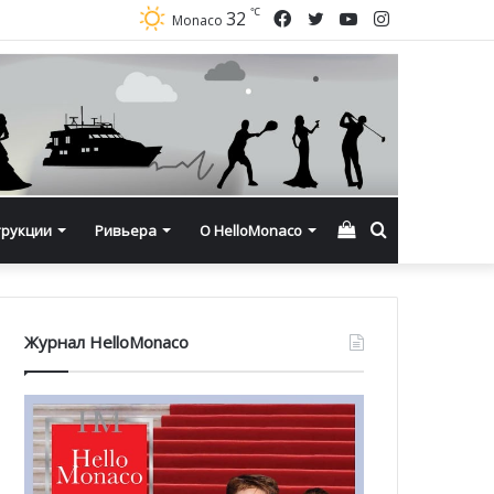
℃
Facebook
Twitter
YouTube
Instagram
32
Monaco
Смотреть
Искать
трукции
Ривьера
О HelloMonaco
корзину
Журнал HelloMonaco