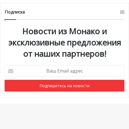
Подписка
Новости из Монако и
эксклюзивные предложения
от наших партнеров!
Ваш
Email
адрес
Мероприятия
1 июля @ 10:00
-
6 сентября @ 20:00
АВГ
7
Выставка «Монако и автомобиль: от 1893 года до
Ba