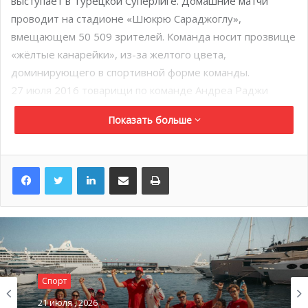
выступает в Турецкой Суперлиге. Домашние матчи
проводит на стадионе «Шюкрю Сараджоглу»,
вмещающем 50 509 зрителей. Команда носит прозвище
«жёлтые канарейки», из-за желтого цвета,
доминирующего в спортивной форме команды.
27 июля 2016 товарищи по команде Андреа Раджи
отправятся в Стамбул, после чего они примут команду
Показать больше
Витора Перейра на своей площадке, а именно на
стадионе Луи II.
LinkedIn
Поделиться по электронной почте
Распечатать
Спорт
21 июля , 2026