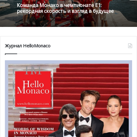
Команда Монако в чемпионате E1:
рекордная скорость и взгляд в будущее
Андреа Раджи
Защитник ASM сообщил журналистам, что матч будет
Журнал HelloMonaco
непростым как для монегасских футболистов, так и для
турецких игроков. Тем не менее Андреа Раджи уверен в
своих «коллегах по полю». По словам Джибриля Сидибе,
несмотря на не самую благоприятную обстановку в
Стамбуле, игроки AS Monaco с нетерпением ждут
«путешествия» на территорию противника, где они
сделают все для победы.
Проиграв испанской Валенсии в прошлом сезоне, не
получив тем самым квалификацию на следующий этап,
монегасский клуб обязан преодолеть «турецкое
препятствие» для того, чтобы продлить свое
пребывание в самом важном чемпионате европейского