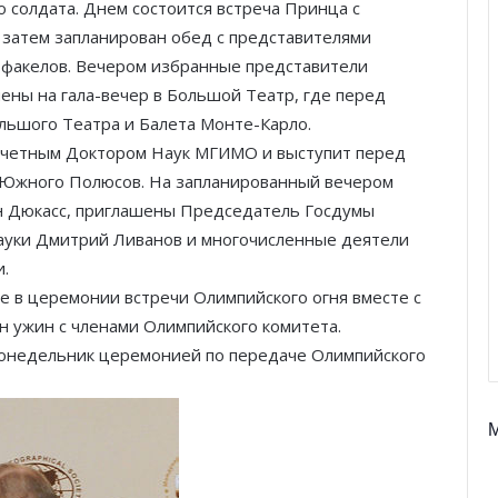
о солдата. Днем состоится встреча Принца c
затем запланирован обед с представителями
 факелов. Вечером избранные представители
ены на гала-вечер в Большой Театр, где перед
ольшого Театра и Балета Монте-Карло.
Почетным Доктором Наук МГИМО и выступит перед
и Южного Полюсов. На запланированный вечером
ен Дюкасс, приглашены Председатель Госдумы
ауки Дмитрий Ливанов и многочисленные деятели
и.
ие в церемонии встречи Олимпийского огня вместе с
 ужин с членами Олимпийского комитета.
онедельник церемонией по передаче Олимпийского
Князь Альбер II и Принцесса
Шарлен посетили 77-й Бал