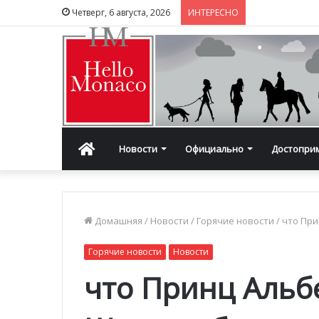
Четверг, 6 августа, 2026
ИНТЕРЕСНО
Главная
Новости
Официально
Достопри
Домашняя
/
Новости
/
Горячие новости
/
что При
Горячие новости
Новости
что Принц Альбе