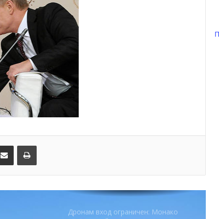
Красного Креста Монако
Шарль Леклер вновь в борьбе:
П
Ferrari набирает скорость перед
паузой
SBM и Be Safe Monaco продлили
партнёрство ради безопасных
летних ночей
В Монако раскрыли мошенничество
с драгоценностями на сумму свыше
€1 млн
kedIn
Поделиться по электронной почте
Распечатать
От Нью-Йорка до Монако: BIG ART
FESTIVAL готовит вечер мирового
уровня на Лазурном Берегу
Дронам вход ограничен: Монако