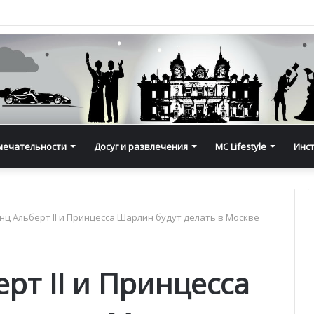
мечательности
Досуг и развлечения
MC Lifestyle
Инс
нц Альберт II и Принцесса Шарлин будут делать в Москве
рт II и Принцесса