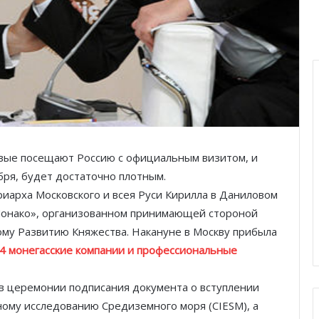
вые посещают Россию с официальным визитом, и
ября, будет достаточно плотным.
риарха Московского и всея Руси Кирилла в Даниловом
 Монако», организованном принимающей стороной
ому Развитию Княжества. Накануне в Москву прибыла
54 монегасские компании и профессиональные
 в церемонии подписания документа о вступлении
ому исследованию Средиземного моря (CIESM), а