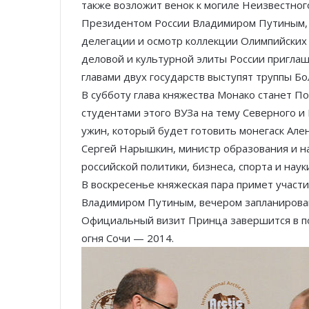
также возложит венок к могиле Неизвестног
Президентом России Владимиром Путиным, 
делегации и осмотр коллекции Олимпийских
деловой и культурной элиты России приглаш
главами двух государств выступят труппы Б
В субботу глава княжества Монако станет 
студентами этого ВУЗа на тему Северного 
ужин, который будет готовить монегаск Ал
Сергей Нарышкин, министр образования и н
российской политики, бизнеса, спорта и наук
В воскресенье княжеская пара примет участ
Владимиром Путиным, вечером запланирован
Официальный визит Принца завершится в п
огня Сочи — 2014.