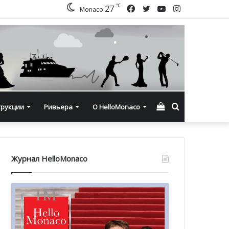
℃
Facebook
Twitter
YouTube
Instagram
27
Monaco
Смотреть
Искать
трукции
Ривьера
О HelloMonaco
корзину
Журнал HelloMonaco