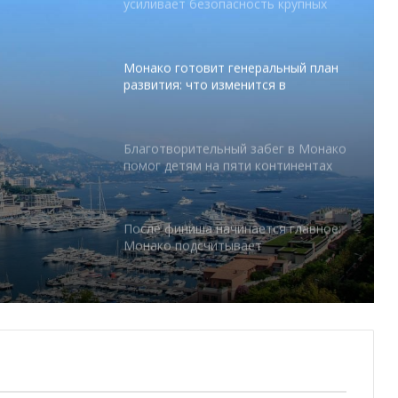
усиливает безопасность крупных
мероприятий
Монако готовит генеральный план
развития: что изменится в
Княжестве
Благотворительный забег в Монако
помог детям на пяти континентах
тся в
После финиша начинается главное:
Монако подсчитывает
экономическую ценность Гран-при
Формулы-1
Отели Монако стали главным
драйвером роста индустрии
гостеприимства
Князь Альбер II и Принцесса