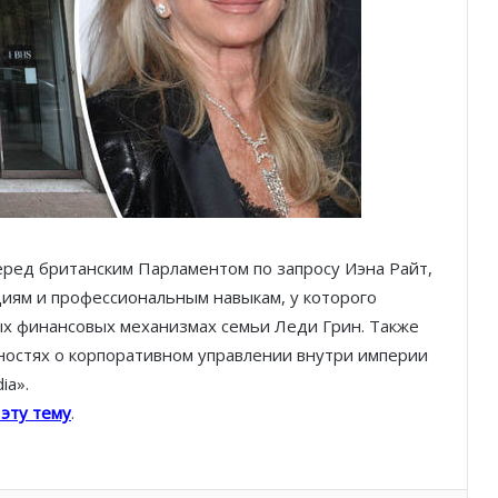
Благотворительный забег в Монако
помог детям на пяти континентах
После финиша начинается главное:
Монако подсчитывает
экономическую ценность Гран-при
Формулы-1
Отели Монако стали главным
еред британским Парламентом по запросу Иэна Райт,
драйвером роста индустрии
циям и профессиональным навыкам, у которого
гостеприимства
х финансовых механизмах семьи Леди Грин. Также
остях о корпоративном управлении внутри империи
Князь Альбер II и Принцесса
ia».
Шарлен посетили 77-й Бал
Красного Креста Монако
 эту тему
.
Шарль Леклер вновь в борьбе:
Ferrari набирает скорость перед