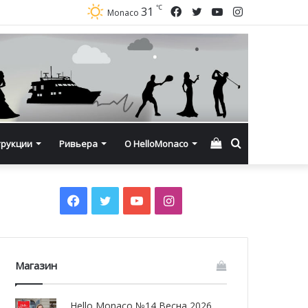
℃
Facebook
Twitter
YouTube
Instagram
31
Monaco
Смотреть
Искать
трукции
Ривьера
О HelloMonaco
корзину
Facebook
Twitter
YouTube
Instagram
Магазин
Hello Monaco №14 Весна 2026