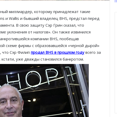
П
чный миллиардер, которому принадлежат такие
ins и Wallis и бывший владелец BHS, предстал перед
мента. В свою защиту Сэр Грин сказал, что
еме уклонения от налогов». Он также извинился
банкротившейся компании BHS, пообещав
ной схеме фирмы с образовавшейся «черной дырой»
, что Сэр Филип
продал BHS в прошлом году
всего за
 кстати, уже дважды становился банкротом.