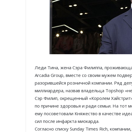
Леди Тина, жена Сэра Филиппа, проживающа
Arcadia Group, вместе со своим мужем подвер
разорившейся розничной компании. Ряд депу
миллиардера, назвав владельца Topshop «н
Сэр Филип, окрещенный «Королем Хай­стрит» 
по причине здоровья и ради семьи. На тот м
ему посоветовали Княжество в качестве иде
сил после инфаркта миокарда.
Согласно списку Sunday Times Rich, компани