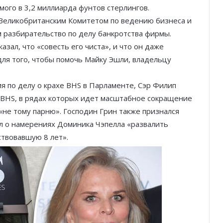
мого в 3,2 миллиарда фунтов стерлингов.
 Великобританским Комитетом по ведению бизнеса и
разбирательство по делу банкротства фирмы.
ал, что «совесть его чиста», и что он даже
ля того, чтобы помочь Майку Эшли, владельцу
 по делу о крахе BHS в Парламенте, Сэр Филип
 BHS, в рядах которых идет масштабное сокращение
 «не тому парню». Господин Грин также признался
л о намерениях Доминика Чэпелла «развалить
твовавшую 8 лет».