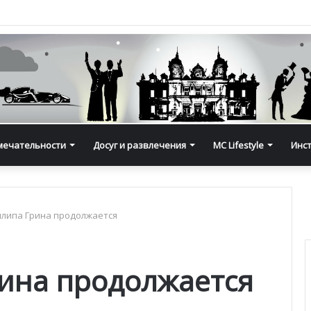
мечательности
Досуг и развлечения
MC Lifestyle
Инс
липа Грина продолжается
ина продолжается