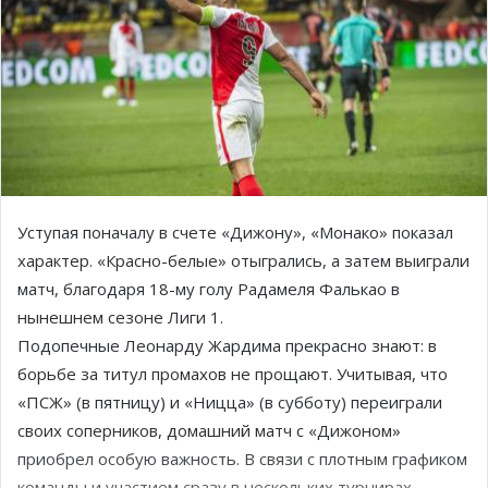
Уступая поначалу в счете «Дижону», «Монако» показал
характер. «Красно-белые» отыгрались, а затем выиграли
матч, благодаря 18-му голу Радамеля Фалькао в
нынешнем сезоне Лиги 1.
Подопечные Леонарду Жардима прекрасно знают: в
борьбе за титул промахов не прощают. Учитывая, что
«ПСЖ» (в пятницу) и «Ницца» (в субботу) переиграли
своих соперников, домашний матч с «Дижоном»
приобрел особую важность. В связи с плотным графиком
команды и участием сразу в нескольких турнирах,