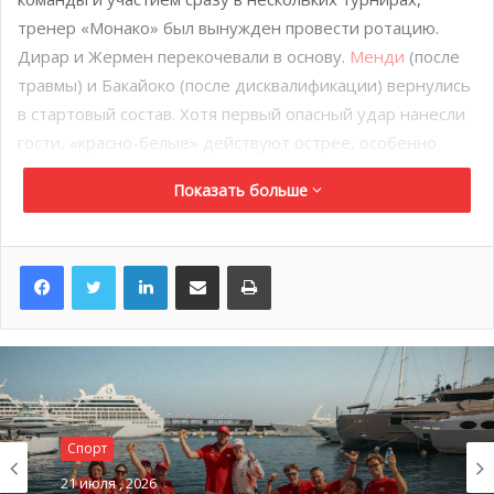
тренер «Монако» был вынужден провести ротацию.
Дирар и Жермен перекочевали в основу.
Менди
(после
травмы) и Бакайоко (после дисквалификации) вернулись
в стартовый состав. Хотя первый опасный удар нанесли
гости, «красно-белые» действуют острее, особенно
Силва (16’) и
Мбаппе
(16’).
Показать больше
LinkedIn
Поделиться по электронной почте
Распечатать
Спорт
21 июля , 2026