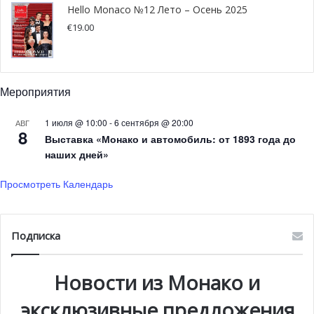
Hello Monaco №12 Лето – Осень 2025
Радамель Фалькао. Для начала тот отдает
€
19.00
проникающий пас Силве в район одиннадцатиметровой
отметки, но под удар бросается защитник. Затем
колумбийский нападающий берет игру на себя. Он
исполняет штрафной с 25 метров по центру и попадает
Мероприятия
в перекладину. Дирар прекрасно играет на добивании и
1 июля @ 10:00
-
6 сентября @ 20:00
АВГ
сравнивает счет (1:1).
8
Выставка «Монако и автомобиль: от 1893 года до
наших дней»
Просмотреть Календарь
Подписка
Новости из Монако и
эксклюзивные предложения