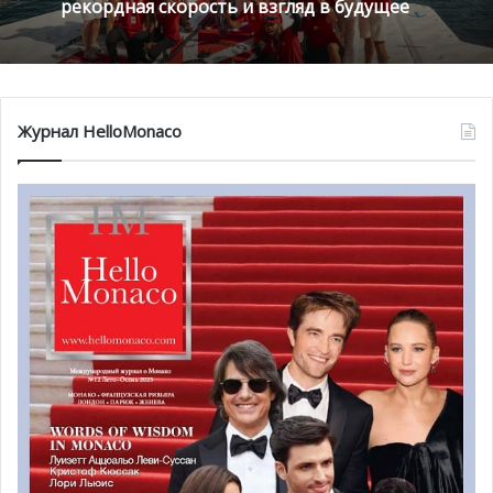
рекордная скорость и взгляд в будущее
Журнал HelloMonaco
«Лучший бомбардир Европы по лучшим ценам» —
новый девиз стадиона Луи-II. Монегасский клуб
предлагает очень привлекательные цены на
следующие игры. Увидеть матчи против Нанта (5 марта
в 21:00) и Бордо (11 марта в 16:45) можно будет всего
за 2 евро на трибуне, за 4 евро во второй категории
мест, за 6 евро в первой боковой, за 8 евро в первой
центральной категории и за 20 евро в ложе для
почетных гостей.