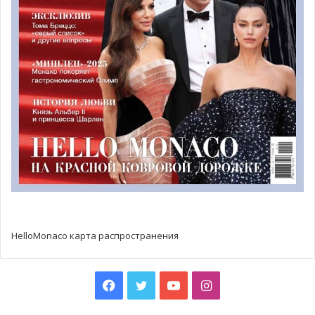
Важно отметить, что монегасский футбольный клуб
всегда имел нестабильные показатели посещаемости
своих матчей. В большинстве случаев это зависит от
гостевой команды. Например, все места на матч 1/8
финала Лиги Чемпионов с английским клубом Manchester
City, который состоится 15 марта, уже давно
распроданы. Одной из причин пустующих трибун в
Монако является чрезмерно большая вмещаемость
стадиона по отношению к численности населения
Княжества. Ни для кого не секрет, что большинство
французских клубов страдает от проблемы
заполняемости.
HelloMonaco карта распространения
Facebook
Twitter
YouTube
Instagram