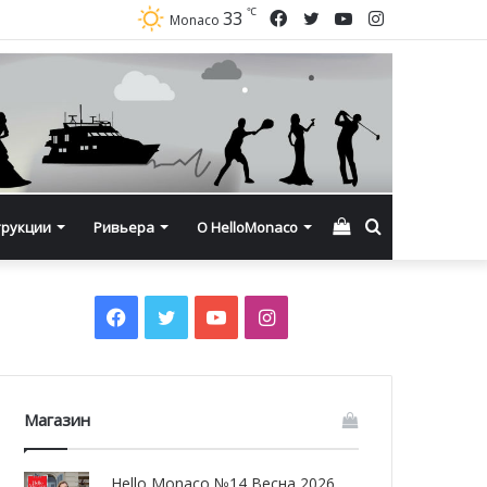
℃
Facebook
Twitter
YouTube
Instagram
33
Monaco
Смотреть
Искать
трукции
Ривьера
О HelloMonaco
корзину
Facebook
Twitter
YouTube
Instagram
Магазин
Hello Monaco №14 Весна 2026