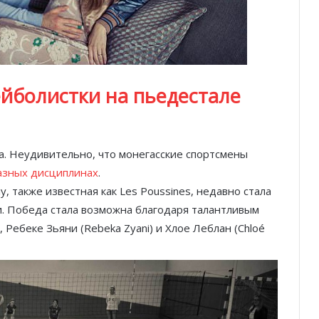
ейболистки на пьедестале
а. Неудивительно, что монегасские спортсмены
азных дисциплинах
.
, также известная как Les Poussines, недавно стала
. Победа стала возможна благодаря талантливым
 Ребеке Зьяни (Rebeka Zyani) и Хлое Леблан (Chloé