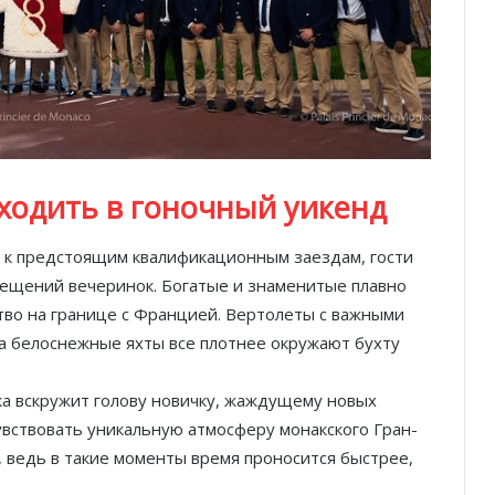
сходить в гоночный уикенд
 к предстоящим квалификационным заездам, гости
ещений вечеринок. Богатые и знаменитые плавно
во на границе с Францией. Вертолеты с важными
, а белоснежные яхты все плотнее окружают бухту
а вскружит голову новичку, жаждущему новых
увствовать уникальную атмосферу монакского Гран-
ы, ведь в такие моменты время проносится быстрее,