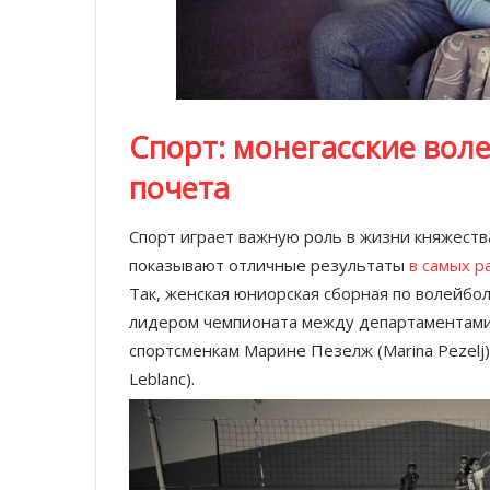
Спорт: монегасские вол
почета
Спорт играет важную роль в жизни княжеств
показывают отличные результаты
в самых р
Так, женская юниорская сборная по волейболу
лидером чемпионата между департаментами
спортсменкам Марине Пезелж (Marina Pezelj),
Leblanc).