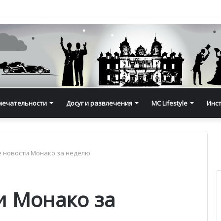
мечательности
Досуг и развлечения
MC Lifestyle
Инс
 новости Монако за неделю
и Монако за