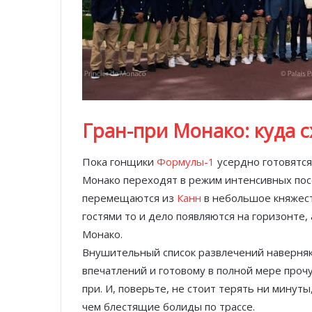
Гран-при Монако: куда 
Пока гонщики
Формулы-1
усердно готовятся
Монако переходят в режим интенсивных пос
перемещаются из
Канн
в небольшое княжест
гостями то и дело появляются на горизонте
Монако.
Внушительный список развлечений наверняк
впечатлений и готовому в полной мере проч
при. И, поверьте, не стоит терять ни минут
чем блестящие болиды по трассе.