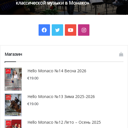
классической музыки в Монако»
Facebook
Twitter
YouTube
Instagram
Магазин
Hello Monaco №14 Весна 2026
© Frédéric Nebinger
€
19.00
HelloMonaco:
Ваше Высочество, Вы многое сделали для
Hello Monaco №13 Зима 2025-2026
борьбы со СПИДом и продолжаете активно этим
€
19.00
заниматься. Можно ли говорить о каких-либо
результатах?
Hello Monaco №12 Лето – Осень 2025
Принцесса Стефания:
Битва отнюдь не окончена.