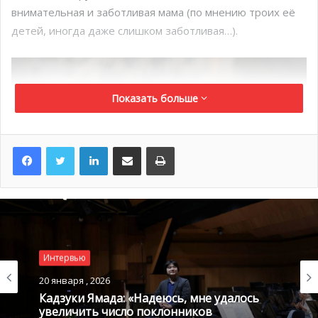
внимательная и заботливая мама (по мнению троих её
детей, иногда даже слишком заботливая…).
Показать больше
LinkedIn
Поделиться по электронной почте
Распечатать
Интервью
20 января , 2026
Кадзуки Ямада: «Надеюсь, мне удалось
увеличить число поклонников