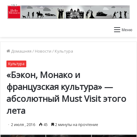
Меню
Домашняя
/
Новости
/
Культура
Культура
«Бэкон, Монако и
французская культура» —
абсолютный Must Visit этого
лета
2 июля , 2016
45
2 минуты на прочтение