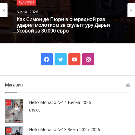
Культура
«Удивительно, что несмотря на любовь Бэкона к
6 мая , 2026
культуре Южной Франции и Монако, не было такой
Как Симон де Пюри в очередной раз
выставки, которая бы показала эти чувства и их
ударил молотком за скульптуру Дарьи
значение в его творчестве, -поделился Мартин. – Таким
Усовой за 80.000 евро
образом, «Бэкон, Монако и французская культура»
стала первой выставкой, которая через 66
произведений английского художника показывает
Facebook
Twitter
YouTube
Instagram
это чувство».
Магазин
Hello Monaco №14 Весна 2026
€
19.00
Hello Monaco №13 Зима 2025-2026