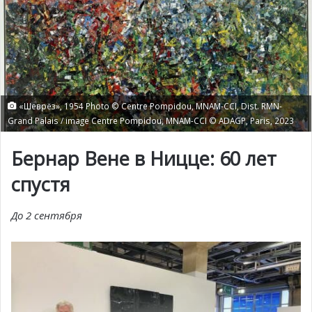
«Шеврёз», 1954 Photo © Centre Pompidou, MNAM-CCI, Dist. RMN-
Grand Palais / image Centre Pompidou, MNAM-CCI © ADAGP, Paris, 2023
Бернар
Вене
в
Ницце
: 60
лет
спустя
До 2 сентября