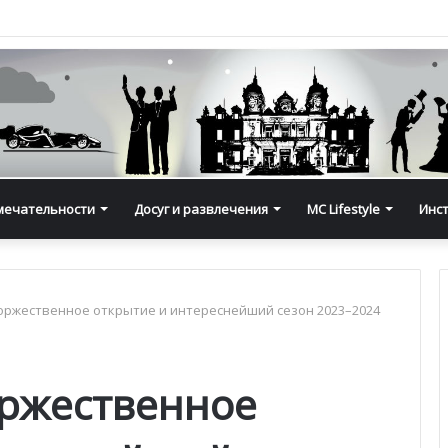
мечательности
Досуг и развлечения
MC Lifestyle
Инс
оржественное открытие и интереснейший сезон 2023–2024
оржественное