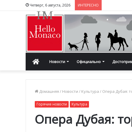
Четверг, 6 августа, 2026
ИНТЕРЕСНО
Главная
Новости
Официально
Достопри
Домашняя
/
Новости
/
Культура
/
Опера Дубая: т
Горячие новости
Культура
Опера Дубая: т