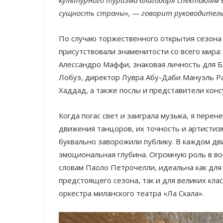
культурного туризма благодаря спектаклям
сущность страны», — говорит руководитель
По случаю торжественного открытия сезона
присутствовали знаменитости со всего мира:
Алессандро Маффи, знаковая личность для 
Лобуэ, директор Лувра Абу-Даби Мануэль Ра
Хаддад, а также послы и представители кон
Когда погас свет и заиграла музыка, я пере
движения танцоров, их точность и артистиз
буквально заворожили публику. В каждом дв
эмоциональная глубина. Огромную роль в вос
словам Паоло Петрочелли, идеальна как для 
предстоящего сезона, так и для великих клас
оркестра миланского театра «Ла Скала».