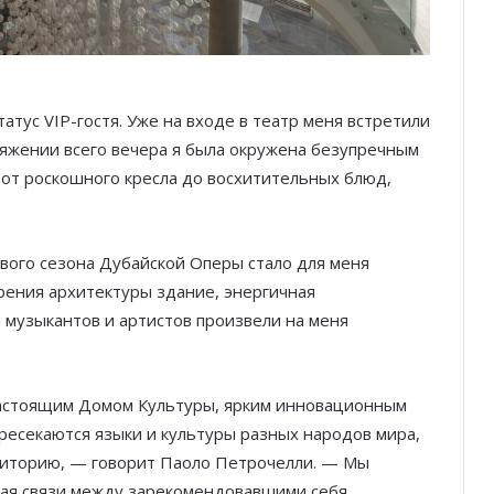
атус VIP-гостя. Уже на входе в театр меня встретили
отяжении всего вечера я была окружена безупречным
 от роскошного кресла до восхитительных блюд,
вого сезона Дубайской Оперы стало для меня
рения архитектуры здание, энергичная
 музыкантов и артистов произвели на меня
настоящим Домом Культуры, ярким инновационным
ресекаются языки и культуры разных народов мира,
диторию, — говорит Паоло Петрочелли. — Мы
вая связи между зарекомендовавшими себя