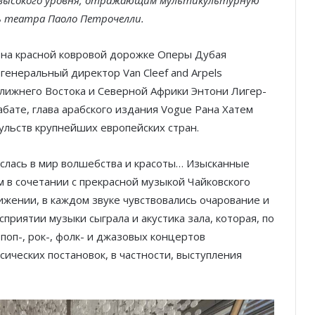
 высокого уровня, отражающим мультикультурную
 театра Паоло Петрочелли.
 на красной ковровой дорожке Оперы Дубая
 генеральный директор Van Cleef and Arpels
Ближнего Востока и Северной Африки Энтони Лигер-
бате, глава арабского издания Vogue Рана Хатем
сульств крупнейших европейских стран.
неслась в мир волшебства и красоты… Изысканные
м в сочетании с прекрасной музыкой Чайковского
ижении, в каждом звуке чувствовались очарование и
приятии музыки сыграла и акустика зала, которая, по
поп-, рок-, фолк- и джазовых концертов
сических постановок, в частности, выступления