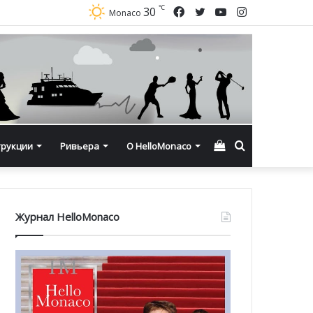
℃
Facebook
Twitter
YouTube
Instagram
30
Monaco
Смотреть
Искать
трукции
Ривьера
О HelloMonaco
корзину
Журнал HelloMonaco