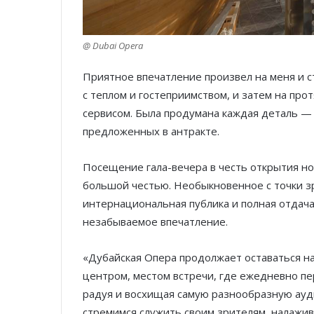
@ Dubai Opera
Приятное впечатление произвел на меня и ст
с теплом и гостеприимством, и затем на пр
сервисом. Была продумана каждая деталь —
предложенных в антракте.
Посещение гала-вечера в честь открытия но
большой честью. Необыкновенное с точки з
интернациональная публика и полная отдача
незабываемое впечатление.
«Дубайская Опера продолжает оставаться 
центром, местом встречи, где ежедневно пе
радуя и восхищая самую разнообразную ау
стремимся служить своим зрителям, налажи