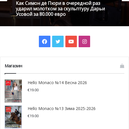
Как Симон де Пюри в очередной раз
постановки «Сирано де Бержерак», «Портрет Дориана
ударил молотком за скульптуру Дарьи
Грея», а также спектакль по мотивам фильма Вуди
Усовой за 80.000 евро
Аллена «Мужья и жены».
Полную программу можно найти на сайте Театра:
Facebook
Twitter
YouTube
Instagram
www.tpgmonaco.mc
Магазин
Hello Monaco №14 Весна 2026
€
19.00
Hello Monaco №13 Зима 2025-2026
€
19.00