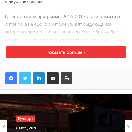
в двух спектаклях.
Главной темой программы 2016-2017 стали обманы и
интриги, а на сцене зрители увидят выдающихся
актеров современности. Например, 9 октября Фабрис
Лукини откроет сезон произведениями великих
французских классиков Бодлера, Рембо, Флобера и
Показать больше
Мольера.
Кристиан Вадим предстанет перед зрителями в двух
LinkedIn
Поделиться по электронной почте
Распечатать
совершенно разных образах: в спектакле «Un nouveau
depart» он сыграет бродягу, а в «La fille sur la banquette
arriere» — успешного американского писателя середины
ХХ века. Кроме того, на сцену театра принцессы Грейс
выйдет труппа из Комеди-Франсез, Жерар Дармон,
Марк Лавуан, Мишель Сарду и многие другие.
Культура
6 мая , 2026
Из французской и зарубежной классики зрители увидят