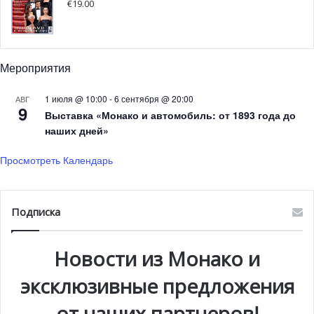
определенный образ жизни, который начал
€
19.00
зарождаться в Италии после фильма Федерико Феллини
«Сладкая Жизнь», — сказала Жустин. — Это период
новых творений. Каждый думал о том, как возродить
Мероприятия
свой дом после войны, дизайн интерьера тогда был
тоже очень важен».
1 июля @ 10:00
-
6 сентября @ 20:00
АВГ
9
Выставка «Монако и автомобиль: от 1893 года до
наших дней»
Просмотреть Календарь
Подписка
Новости из Монако и
эксклюзивные предложения
от наших партнеров!