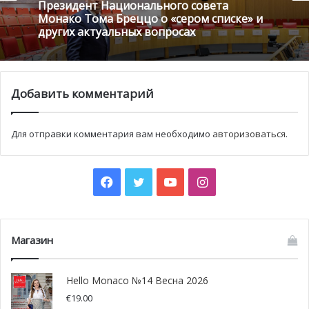
Президент Национального совета
Монако Тома Бреццо о «сером списке» и
других актуальных вопросах
Добавить комментарий
Для отправки комментария вам необходимо
авторизоваться
.
Facebook
Twitter
YouTube
Instagram
Вы оба — люди, которые любят то, чем занимаются с
профессиональной точки зрения. При этом у вас не
Магазин
самые очевидные виды деятельности. Как вы нашли
свое призвание? С чего все начиналось?
Тьерри
: Мною всегда двигала страсть. Одной из них
Hello Monaco №14 Весна 2026
была Формула Один, а пилотирование, самолеты всегда
€
19.00