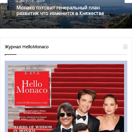
2 августа , 2026
Монако готовит генеральный план
развития: что изменится в Княжестве
Напомним, что 18-летний Уго Микаллеф входит в список
Журнал HelloMonaco
16 лучших боксеров мира в своей категории. Уго уже
приходилось одерживать победу над чемпионами
Франции, Казахстана, Болгарии, Германии и Бельгии.
Микаллеф уже выиграл бой против настоящего
чемпиона Европы во время международного турнира, на
котором он также получил золотую медаль, и был
квалифицирован к участию в Чемпионате мира. Во время
этого соревнования Уго прошел два отборочных тура,
но проиграл в 1/8 финала. Ему не хватило лишь одного
очка.