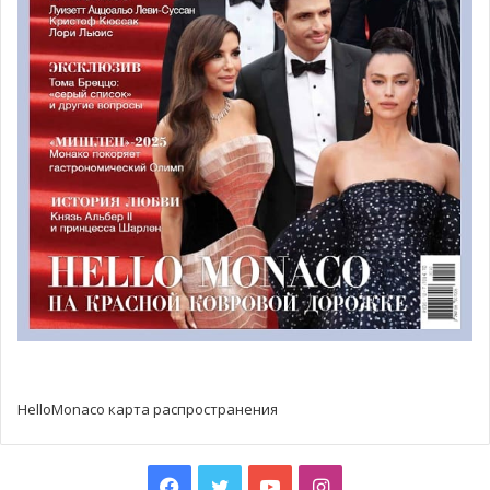
Сразу после Гран-при в Словении чемпион отправился на
турнир в Финляндию, где, к сожалению, его ожидало
разочарование. Как оказалось, противник Уго Микаллефа
во втором раунде был снят с боя после вмешательства
врача, который диагностировал у боксера
кровоизлияние в глаз. В виду сложившихся
обстоятельств, судьи турнира решили присудить
победу пострадавшему спортсмену. Шотландский
боксер не смог продолжить участие в турнире, а Уго
Микаллефу, несмотря на отличную физическую форму и
боевой дух, пришлось покинуть соревнование из-за
случившегося недоразумения.
Фото: Association Sportive de Monaco Boxe Anglaise
HelloMonaco карта распространения
Facebook
Twitter
YouTube
Instagram