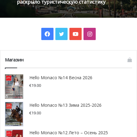
раскрыло туристическую статистику
Facebook
Twitter
YouTube
Instagram
Магазин
Hello Monaco №14 Весна 2026
€
19.00
Hello Monaco №13 Зима 2025-2026
Нет ничего лучше, чем французские названия блюд,
€
19.00
чтобы заставить заиграть ваше воображение еще до
дегустации. Мы отправились на демонстрацию от
Hello Monaco №12 Лето – Осень 2025
ресторана Hirondelle.