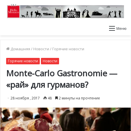
Меню
Домашняя
/
Новости
/
Горячие новости
Горячие новости
Новости
Monte-Carlo Gastronomie —
«рай» для гурманов?
28 ноября , 2017
48
2 минуты на прочтение