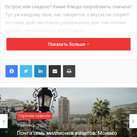
Острое или сладкое? Какие блюда попробовать сначала?
Тут уж каждому своё, как говорится, о вкусах не спорят!
Но глаза действительно разбежались при том обилии
выбора, что был здесь представлен.
Показать больше
LinkedIn
Поделиться по электронной почте
Распечатать
Горячие новости
7 августа , 2026
Почти семь миллионов визитов: Монако