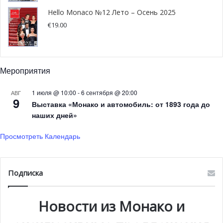
Hello Monaco №12 Лето – Осень 2025
€
19.00
Фестиваль лимонов
Фестиваль лимонов в Ментоне
Мероприятия
1 июля @ 10:00
-
6 сентября @ 20:00
17 февраля — 4 марта
АВГ
9
Выставка «Монако и автомобиль: от 1893 года до
наших дней»
Фестиваль лимонов в Ментоне — удивительный
праздник, которому, пожалуй, нет равных в мире.
Просмотреть Календарь
Традиционно фестиваль открывается торжественным
парадом. Под шумную и веселую музыку по
центральным улицам шествуют толпы аниматоров, а на
Подписка
машинах-платформах проезжают цитрусовые
скульптуры. Только представьте: десятки гигантских
Новости из Монако и
скульптур (от индийского Тадж-Махала до итальянского
Колизея, ожившие динозавры и всеми любимые