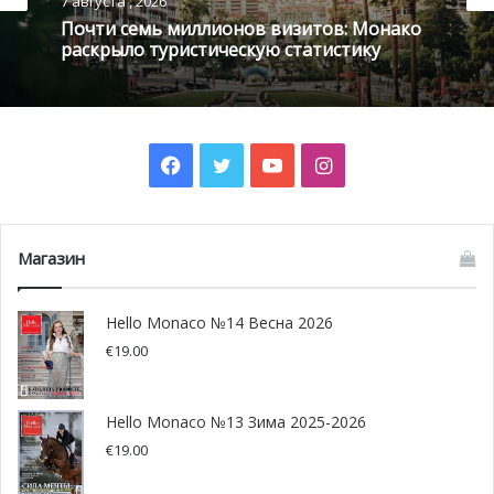
7 августа , 2026
— сопрано Анны Нетребко и тенор ее мужа Юсифа
Почти семь миллионов визитов: Монако
Эйвазова. Представление состоится при участии
раскрыло туристическую статистику
Филармонического оркестра Ниццы. На концерте из
двух частей вы сможете насладиться великолепным
исполнением произведений таких композиторов, как
Петр Ильич Чайковский, Джакомо Пуччини, Джузеппе
Facebook
Twitter
YouTube
Instagram
Верди и многих других.
Больше деталей по
ссылке
.
Магазин
Hello Monaco №14 Весна 2026
€
19.00
Hello Monaco №13 Зима 2025-2026
€
19.00